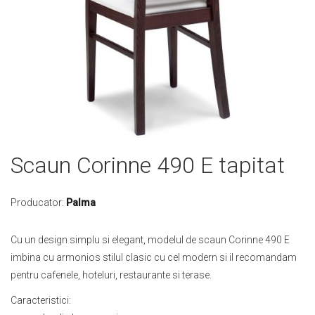
Skip
Scaun Corinne 490 E tapitat
to
the
beginning
Producator:
Palma
of
the
Cu un design simplu si elegant, modelul de scaun Corinne 490 E
images
imbina cu armonios stilul clasic cu cel modern si il recomandam
gallery
pentru cafenele, hoteluri, restaurante si terase.
Caracteristici: