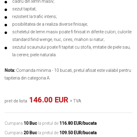
cadru din lemn masiv;
sezut tapitat;
rezistent la trafic intens;
posibilitatea de a realiza diverse finisaje;
scheletul de lemn masiv poate fi finisat in diferite culori, culorile
standard fiind wenge, nuc, cires, mahon si natur;
sezutul scaunului poate fi tapitat cu stofa, imitatie de piele sau,
la cerere, piele naturala.
Nota:
Comanda minima - 10 bucati, pretul afisat este valabil pentru
tapiteria din categoria A.
146.00 EUR
pret de lista
+ TVA
Cumpara
10 Buc
la pretul de
116.80 EUR/bucata
Cumpara
20 Buc
la pretul de
109.50 EUR/bucata