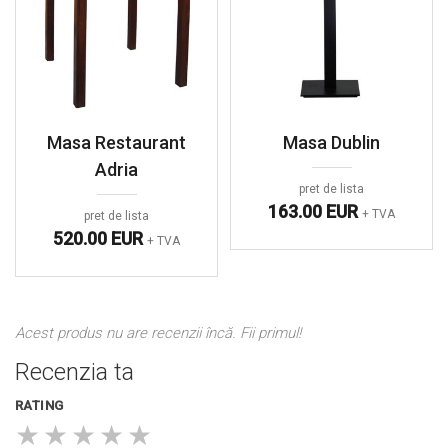
Masa Restaurant
Masa Dublin
Adria
pret de lista
163.00 EUR
+ TVA
pret de lista
520.00 EUR
+ TVA
Acest produs nu are recenzii încă. Fii primul!
Recenzia ta
RATING
★
★
★
★
★