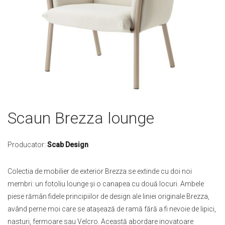
Skip
Scaun Brezza lounge
to
the
beginning
Producator:
Scab Design
of
the
Colectia de mobilier de exterior Brezza se extinde cu doi noi
images
membri: un fotoliu lounge și o canapea cu două locuri. Ambele
gallery
piese rămân fidele principiilor de design ale liniei originale Brezza,
având perne moi care se atașează de ramă fără a fi nevoie de lipici,
nasturi, fermoare sau Velcro. Această abordare inovatoare