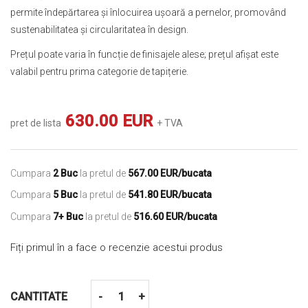
permite îndepărtarea și înlocuirea ușoară a pernelor, promovând
sustenabilitatea și circularitatea în design.
Prețul poate varia în funcție de finisajele alese; prețul afișat este
valabil pentru prima categorie de tapițerie.
630.00 EUR
pret de lista
+ TVA
Cumpara
2 Buc
la pretul de
567.00 EUR/bucata
Cumpara
5 Buc
la pretul de
541.80 EUR/bucata
Cumpara
7+ Buc
la pretul de
516.60 EUR/bucata
Fiți primul în a face o recenzie acestui produs
CANTITATE
-
+