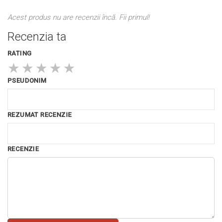
Acest produs nu are recenzii încă. Fii primul!
Recenzia ta
RATING
★
★
★
★
★
PSEUDONIM
REZUMAT RECENZIE
RECENZIE