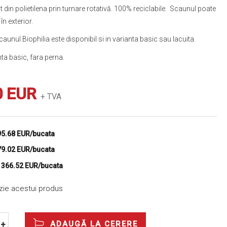
t din polietilena prin turnare rotativă. 100% reciclabile. Scaunul poate
 în exterior.
 Scaunul Biophilia este disponibil si in varianta basic sau lacuita.
nta basic, fara perna.
0 EUR
+ TVA
95.68 EUR/bucata
79.02 EUR/bucata
e
366.52 EUR/bucata
nzie acestui produs
ADAUGĂ LA CERERE
+