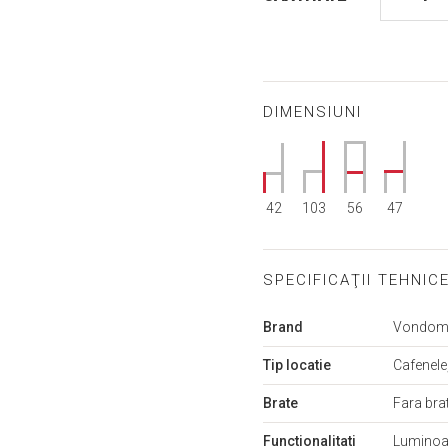
DIMENSIUNI
42
103
56
47
SPECIFICAŢII TEHNIC
Mai
Brand
Vondo
multe
informații
Tip locatie
Cafenele
Brate
Fara bra
Functionalitati
Luminoa