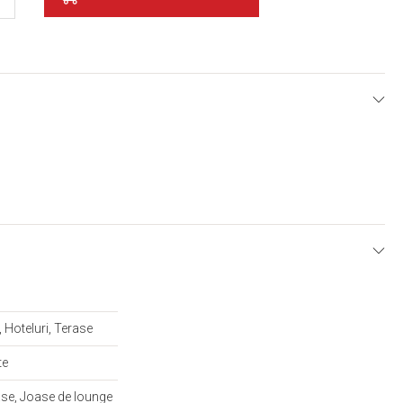
E
m
, Hoteluri, Terase
te
se, Joase de lounge