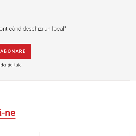
cont când deschizi un local"
ABONARE
idențialitate
ă-ne