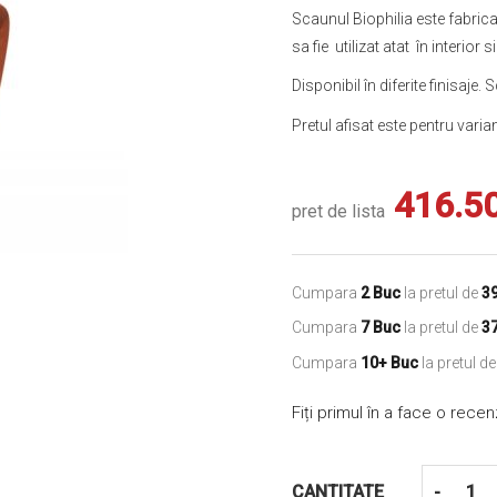
Scaunul Biophilia este fabrica
sa fie utilizat atat în interior si
Disponibil în diferite finisaje.
Pretul afisat este pentru varia
416.5
pret de lista
Cumpara
2 Buc
la pretul de
3
Cumpara
7 Buc
la pretul de
3
Cumpara
10+ Buc
la pretul d
Fiți primul în a face o rece
CANTITATE
-