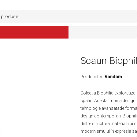
Scaun Biophil
Producator:
Vondom
Colectia Biophilia exploreaza
spatiu. Acesta îmbina design
tehnologie avansatade formare p
design contemporan. Biophilia
dintre structura materialului 
modernismului în expresia sa