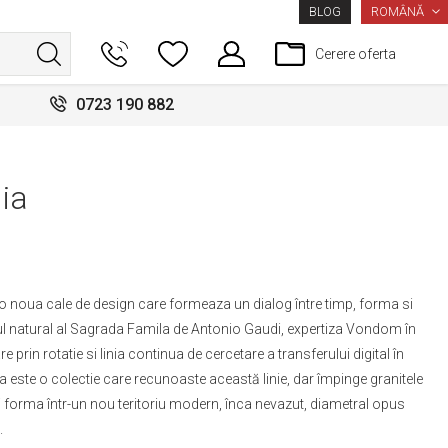
LIMBA
ROMÂNĂ
BLOG
Cerere oferta
0723 190 882
ia
 o noua cale de design care formeaza un dialog între timp, forma si
ul natural al Sagrada Famila de Antonio Gaudi, expertiza Vondom în
rin rotatie si linia continua de cercetare a transferului digital în
 este o colectie care recunoaste această linie, dar împinge granitele
si forma într-un nou teritoriu modern, înca nevazut, diametral opus
.