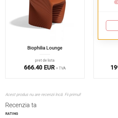
Biophilia Lounge
pret de lista
666.40 EUR
19
+ TVA
Acest produs nu are recenzii încă. Fii primul!
Recenzia ta
RATING