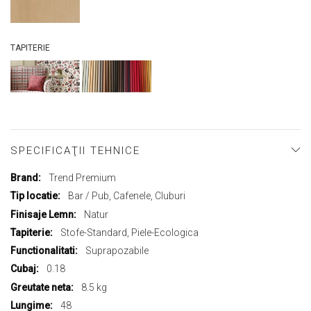
TAPITERIE
SPECIFICAŢII TEHNICE
Mai
Trend Premium
multe
Bar / Pub, Cafenele, Cluburi
informații
Natur
Stofe-Standard, Piele-Ecologica
Suprapozabile
0.18
8.5 kg
48