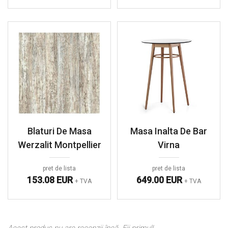
Blaturi De Masa
Masa Inalta De Bar
Werzalit Montpellier
Virna
pret de lista
pret de lista
153.08 EUR
649.00 EUR
+ TVA
+ TVA
Acest produs nu are recenzii încă. Fii primul!