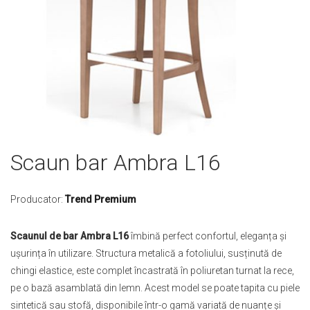
Skip
Scaun bar Ambra L16
to
the
beginning
Producator:
Trend Premium
of
the
Scaunul de bar Ambra L16
îmbină perfect confortul, eleganța și
images
ușurința în utilizare. Structura metalică a fotoliului, susținută de
gallery
chingi elastice, este complet încastrată în poliuretan turnat la rece,
pe o bază asamblată din lemn. Acest model se poate tapita cu piele
sintetică sau stofă, disponibile într-o gamă variată de nuanțe și