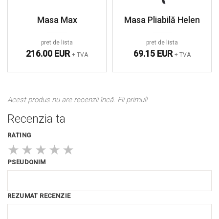
Masa Max
Masa Pliabilă Helen
pret de lista
pret de lista
216.00 EUR
69.15 EUR
+ TVA
+ TVA
Acest produs nu are recenzii încă. Fii primul!
Recenzia ta
RATING
★
★
★
★
★
PSEUDONIM
REZUMAT RECENZIE