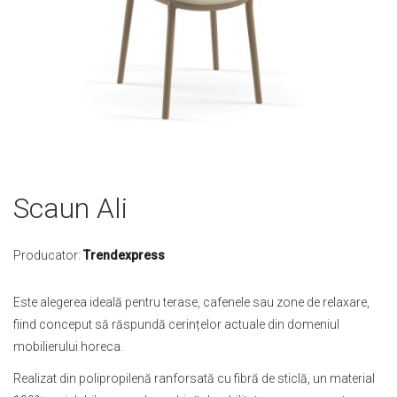
Skip
Scaun Ali
to
the
beginning
Producator:
Trendexpress
of
the
Este alegerea ideală pentru terase, cafenele sau zone de relaxare,
images
fiind conceput să răspundă cerințelor actuale din domeniul
gallery
mobilierului horeca.
Realizat din polipropilenă ranforsată cu fibră de sticlă, un material