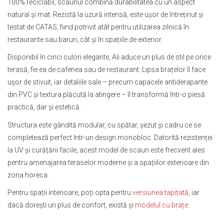
100% reciclabil, scaunul combină durabilitatea cu un aspect
natural și mat. Rezistă la uzură intensă, este ușor de întreținut și
testat de CATAS, fiind potrivit atât pentru utilizarea zilnică în
restaurante sau baruri, cât și în spațiile de exterior.
Disponibil în cinci culori elegante, Ali aduce un plus de stil pe orice
terasă, fie ea de cafenea sau de restaurant. Lipsa brațelor îl face
ușor de stivuit, iar detaliile sale – precum capacele antiderapante
din PVC și textura plăcută la atingere – îl transformă într-o piesă
practică, dar și estetică.
Structura este gândită modular, cu spătar, șezut și cadru ce se
completează perfect într-un design monobloc. Datorită rezistenței
la UV și curățării facile, acest model de scaun este frecvent ales
pentru amenajarea teraselor moderne și a spațiilor exterioare din
zona horeca.
Pentru spații interioare, poți opta pentru
versiunea tapițată
, iar
dacă dorești un plus de confort, există și
modelul cu brațe
.