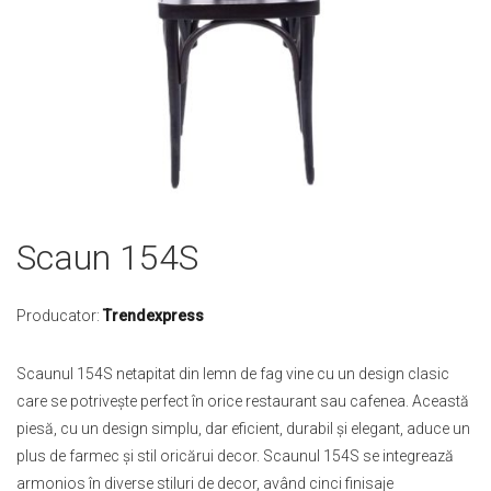
Skip
Scaun 154S
to
the
beginning
Producator:
Trendexpress
of
the
Scaunul 154S netapitat din lemn de fag vine cu un design clasic
images
care se potrivește perfect în orice restaurant sau cafenea. Această
gallery
piesă, cu un design simplu, dar eficient, durabil și elegant, aduce un
plus de farmec și stil oricărui decor. Scaunul 154S se integrează
armonios în diverse stiluri de decor, având cinci finisaje