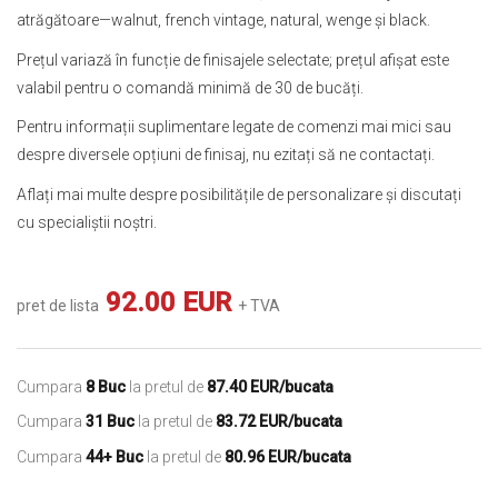
atrăgătoare—walnut, french vintage, natural, wenge și black.
Prețul variază în funcție de finisajele selectate; prețul afișat este
valabil pentru o comandă minimă de 30 de bucăți.
Pentru informații suplimentare legate de comenzi mai mici sau
despre diversele opțiuni de finisaj, nu ezitați să ne contactați.
Aflați mai multe despre posibilitățile de personalizare și discutați
cu specialiștii noștri.
92.00 EUR
pret de lista
+ TVA
Cumpara
8 Buc
la pretul de
87.40 EUR/bucata
Cumpara
31 Buc
la pretul de
83.72 EUR/bucata
Cumpara
44+ Buc
la pretul de
80.96 EUR/bucata