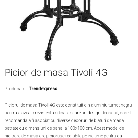
Skip
Picior de masa Tivoli 4G
to
the
beginning
Producator:
Trendexpress
of
the
Piciorul de masa Tivoli 4G este constituit din aluminiu turnat negru
images
pentru a avea o rezistenta ridicata si are un design deosebit, care il
gallery
recomanda a fi asociat cu diverse decoruri de blaturi de masa
patrate cu dimensiuni de pana la 100x100 cm. Acest model de
picioare de masa are picioruse reglabile pe inaltime pentru ca