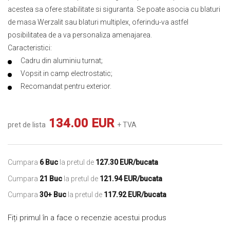
acestea sa ofere stabilitate si siguranta. Se poate asocia cu blaturi
de masa Werzalit sau blaturi multiplex, oferindu-va astfel
posibilitatea de a va personaliza amenajarea.
Caracteristici:
Cadru din aluminiu turnat;
Vopsit in camp electrostatic;
Recomandat pentru exterior.
134.00 EUR
pret de lista
+ TVA
Cumpara
6 Buc
la pretul de
127.30 EUR/bucata
Cumpara
21 Buc
la pretul de
121.94 EUR/bucata
Cumpara
30+ Buc
la pretul de
117.92 EUR/bucata
Fiți primul în a face o recenzie acestui produs