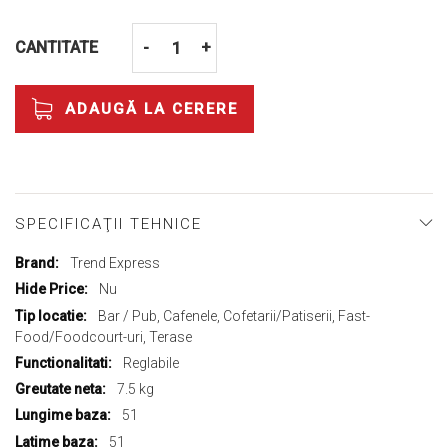
CANTITATE
-
+
ADAUGĂ LA CERERE
SPECIFICAŢII TEHNICE
Mai
Trend Express
multe
Nu
informații
Bar / Pub, Cafenele, Cofetarii/Patiserii, Fast-
Food/Foodcourt-uri, Terase
Reglabile
7.5 kg
51
51