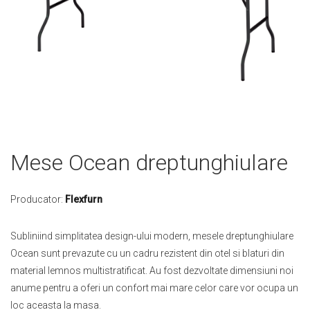
Skip
Mese Ocean dreptunghiulare
to
the
beginning
Producator:
Flexfurn
of
the
Subliniind simplitatea design-ului modern, mesele dreptunghiulare
images
Ocean sunt prevazute cu un cadru rezistent din otel si blaturi din
gallery
material lemnos multistratificat. Au fost dezvoltate dimensiuni noi
anume pentru a oferi un confort mai mare celor care vor ocupa un
loc aceasta la masa.