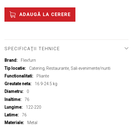
ADAUGĂ LA CERERE
SPECIFICAŢII TEHNICE
Mai
Flexfurn
multe
Catering, Restaurante, Sali evenimente/nunti
informații
Pliante
16.9-24.5 kg
0
76
122-220
76
Metal