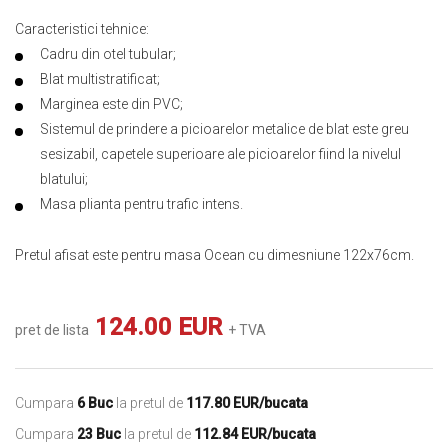
Caracteristici tehnice:
Cadru din otel tubular;
Blat multistratificat;
Marginea este din PVC;
Sistemul de prindere a picioarelor metalice de blat este greu
sesizabil, capetele superioare ale picioarelor fiind la nivelul
blatului;
Masa plianta pentru trafic intens.
Pretul afisat este pentru masa Ocean cu dimesniune 122x76cm.
124.00 EUR
pret de lista
+ TVA
Cumpara
6 Buc
la pretul de
117.80 EUR/bucata
Cumpara
23 Buc
la pretul de
112.84 EUR/bucata