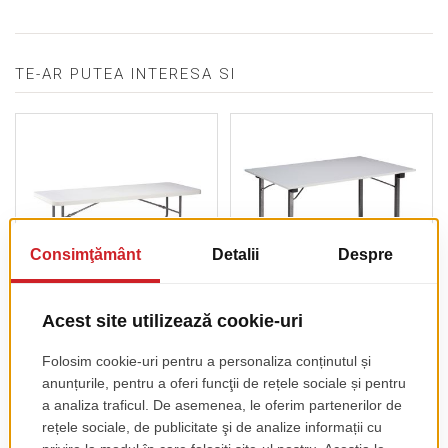
TE-AR PUTEA INTERESA SI
Masa Plianta Pacific
Mese Pliante U-Table,
Dreptunghiulara
pret de lista
117.00 EUR
+ TVA
pret de lista
231.00 EUR
+ TVA