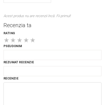
Acest produs nu are recenzii încă. Fii primul!
Recenzia ta
RATING
★
★
★
★
★
PSEUDONIM
REZUMAT RECENZIE
RECENZIE