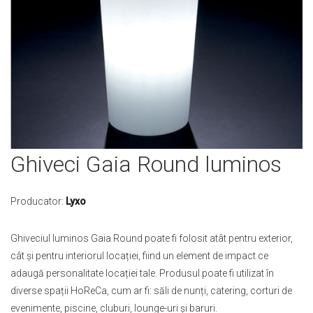
Skip
Ghiveci Gaia Round luminos
to
the
beginning
Producator:
Lyxo
of
the
Ghiveciul luminos Gaia Round poate fi folosit atât pentru exterior,
images
cât și pentru interiorul locației, fiind un element de impact ce
gallery
adaugă personalitate locației tale. Produsul poate fi utilizat în
diverse spații HoReCa, cum ar fi: săli de nunți, catering, corturi de
evenimente, piscine, cluburi, lounge-uri și baruri.