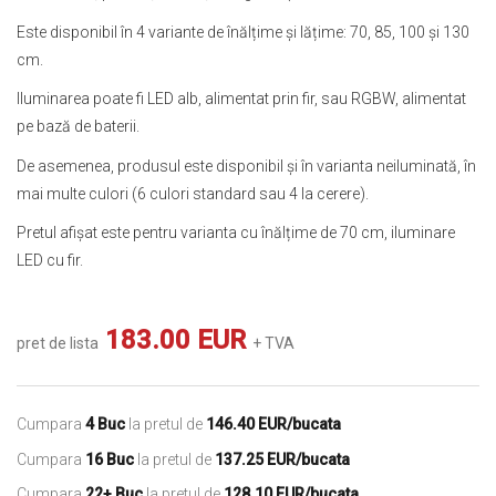
Este disponibil în 4 variante de înălțime și lățime: 70, 85, 100 și 130
cm.
Iluminarea poate fi LED alb, alimentat prin fir, sau RGBW, alimentat
pe bază de baterii.
De asemenea, produsul este disponibil și în varianta neiluminată, în
mai multe culori (6 culori standard sau 4 la cerere).
Pretul afișat este pentru varianta cu înălțime de 70 cm, iluminare
LED cu fir.
183.00 EUR
pret de lista
+ TVA
Cumpara
4 Buc
la pretul de
146.40 EUR/bucata
Cumpara
16 Buc
la pretul de
137.25 EUR/bucata
Cumpara
22+ Buc
la pretul de
128.10 EUR/bucata