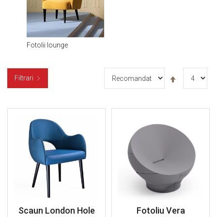
Fotolii lounge
Setați
Filtrari
descendent
Scaun London Hole
Fotoliu Vera