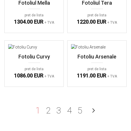
Fotoliul Mella
Fotoliul Tera
pret de lista
pret de lista
1304.00 EUR
1220.00 EUR
+ TVA
+ TVA
Fotoliu Curvy
Fotoliu Arsenale
pret de lista
pret de lista
1086.00 EUR
1191.00 EUR
+ TVA
+ TVA
în acest moment citiți pag
Pagină
Pagină
Pagină
Pagină
Pagină
Urmato
1
2
3
4
5
Pagină