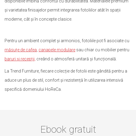
disponibile îmbină confortul cu durabilitatea. Materialele premium
și varietatea finisajelor permit integrarea fotoliilor atât în spații
moderne, cât și în concepte clasice.
Pentru un ambient complet și armonios, fotoliile pot fi asociate cu
măsuțe de cafea
,
canapele modulare
sau chiar cu mobilier pentru
baruri și recepții,
creând o atmosferă unitară și funcțională.
La Trend Furniture, fiecare colecție de fotolii este gândită pentru a
aduce un plus de stil, confort și rezistență în utilizarea intensivă
specifică domeniului HoReCa.
Ebook gratuit