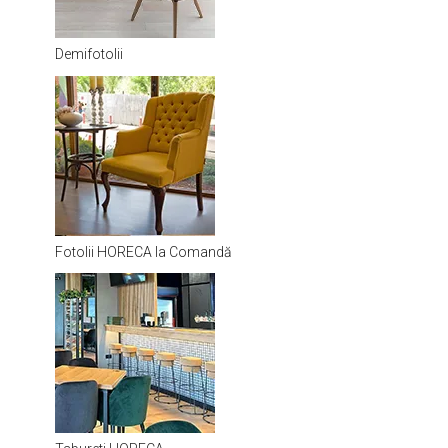
Demifotolii
Fotolii HORECA la Comandă