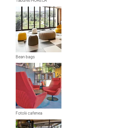
Tabureti HORECA
Bean bags
Fotolii cafenea