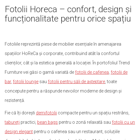
Fotolii Horeca – confort, design și
funcționalitate pentru orice spațiu
Fotoliile reprezintă piese de mobilier esențiale în amenajarea
spațiilor HoReCa și corporate, contribuind atât la confortul
clienților, cât și la estetica generală a locației. În portofoliul Trend
Furniture vei găsi o gamă variată de
fotolii de cafenea
,
fotolii de
bar
,
fotolii lounge
sau
fotolii pentru săli de așteptare
, toate
concepute pentru a răspunde nevoilor moderne de design și
rezistență.
Fie că îți dorești
demifotolii
compacte pentru un spațiu restrâns,
tabureți
practici,
bean bags
pentru o zonă relaxată sau
fotolii cu un
design elegant
pentru o cafenea sau un restaurant, soluțiile