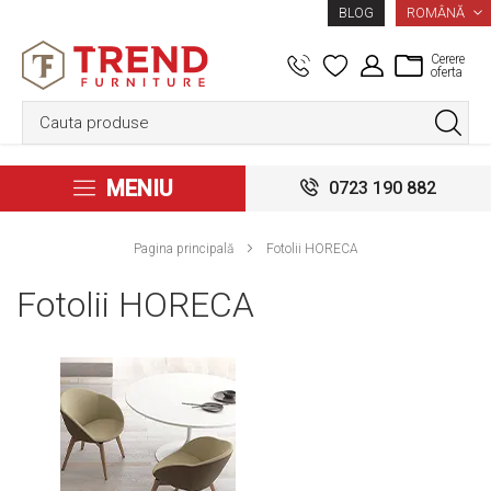
LIMBA
ROMÂNĂ
BLOG
Cerere
oferta
MENIU
0723 190 882
Pagina principală
Fotolii HORECA
Fotolii HORECA