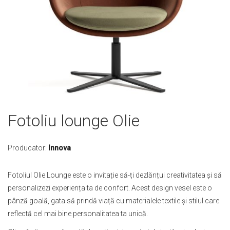
Skip
Fotoliu lounge Olie
to
the
beginning
Producator:
Innova
of
the
Fotoliul Olie Lounge este o invitație să-ți dezlănțui creativitatea și să
images
personalizezi experiența ta de confort. Acest design vesel este o
gallery
pânză goală, gata să prindă viață cu materialele textile și stilul care
reflectă cel mai bine personalitatea ta unică.