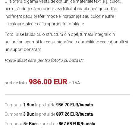
Olie oferă o gamă vastă de opțiuni de materiale textile și culori,
permițându-ți să personalizezi fotoliul exact după gustul tău.
Indiferent dacă preferi modele îndrăznețe sau culori neutre
liniștitoare, alegerea îți aparține în totalitate.
Fotoliul se laudă cu o structură din oțel, turnată integral din
poliuretan spumat la rece, asigurând o durabilitate excepțională și
un suport constant.
Pretul afisat este pentru fotoliu cu baza C1.
986.00 EUR
pret de lista
+ TVA
Cumpara
1 Buc
la pretul de
936.70 EUR/bucata
Cumpara
3 Buc
la pretul de
897.26 EUR/bucata
Cumpara
5+ Buc
la pretul de
867.68 EUR/bucata