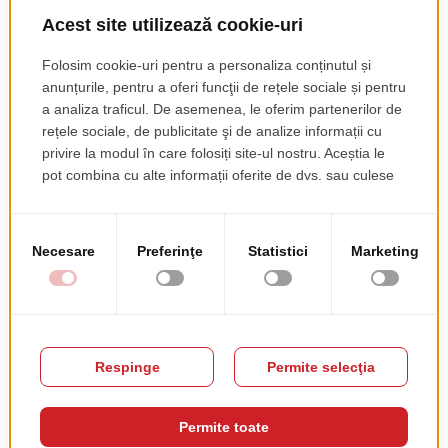
Mai
Innova
multe
74
informații
67
Pe role, Reglabile
Lemn Masiv, Metal, Tapitate
Acest produs nu are recenzii încă. Fii primul!
Recenzia ta
RATING
★
★
★
★
★
PSEUDONIM
REZUMAT RECENZIE