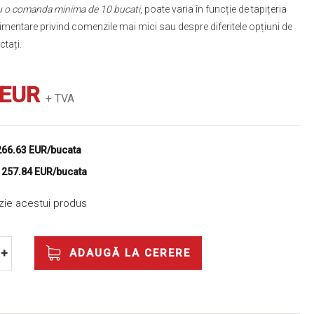
tru o comanda minima de 10 bucati
, poate varia în funcție de tapițeria
imentare privind comenzile mai mici sau despre diferitele opțiuni de
ctați.
 EUR
+ TVA
266.63 EUR/bucata
e
257.84 EUR/bucata
nzie acestui produs
ADAUGĂ LA CERERE
+