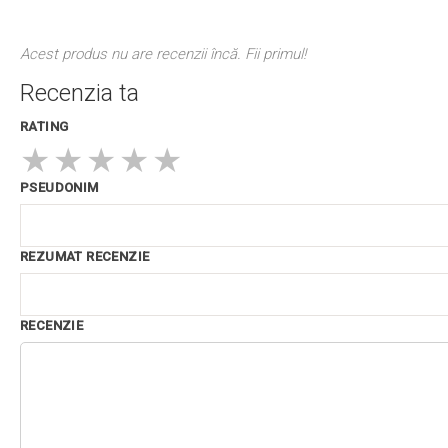
Acest produs nu are recenzii încă. Fii primul!
Recenzia ta
RATING
★
★
★
★
★
PSEUDONIM
REZUMAT RECENZIE
RECENZIE