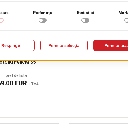
otoliu Felicia S5
pret de lista
69.00 EUR
+ TVA