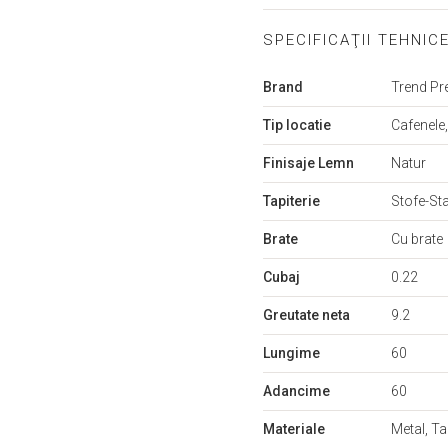
SPECIFICAŢII TEHNIC
Mai
Brand
Trend P
multe
informații
Tip locatie
Cafenele,
Finisaje Lemn
Natur
Tapiterie
Stofe-St
Brate
Cu brate
Cubaj
0.22
Greutate neta
9.2
Lungime
60
Adancime
60
Materiale
Metal, Ta