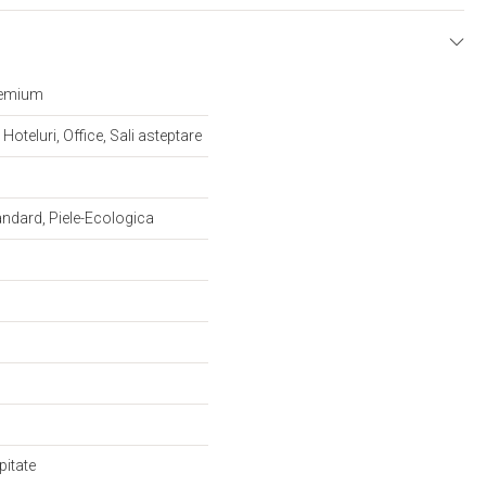
E
remium
 Hoteluri, Office, Sali asteptare
andard, Piele-Ecologica
pitate