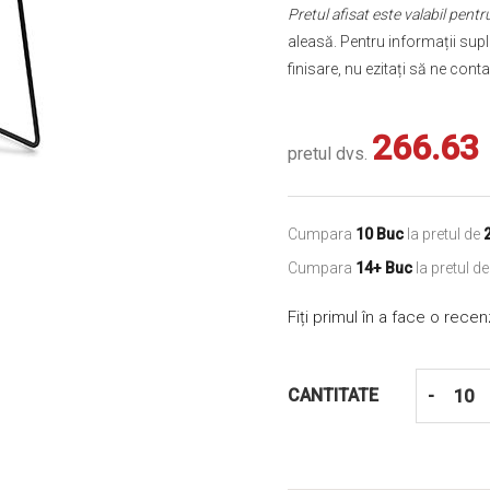
Pretul afisat este valabil pen
aleasă. Pentru informații supl
finisare, nu ezitați să ne conta
266.63
pretul dvs.
Cumpara
10 Buc
la pretul de
Cumpara
14+ Buc
la pretul d
Fiți primul în a face o rece
CANTITATE
-