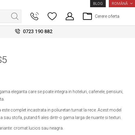
LIMBA
ROMÂNĂ
BLOG
Cerere oferta
0723 190 882
S5
gama eleganta care se poate integra in hoteluri, cafenele, pensiuni,
ta.
a este complet incastrata in poliuretan turnat la rece. Acest model
ica sau stofa, putand fi ales dintr-o gama larga de nuante si texturi.
variante: cromat lucios sau neagra.