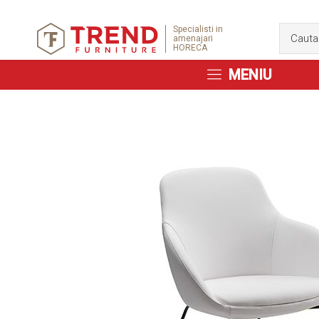
Specialisti in
amenajari
HORECA
MENIU
Skip
to
the
end
of
the
images
gallery