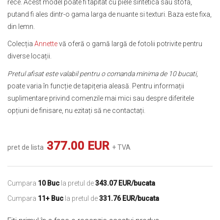
rece. Acest model poate fi tapitat cu piele sintetica sau stofa,
putand fi ales dintr-o gama larga de nuante si texturi. Baza este fixa,
din lemn.
Colecția
Annette
vă oferă o gamă largă de fotolii potrivite pentru
diverse locații.
Pretul afisat este valabil pentru o comanda minima de 10 bucati
,
poate varia în funcție de tapițeria aleasă. Pentru informații
suplimentare privind comenzile mai mici sau despre diferitele
opțiuni de finisare, nu ezitați să ne contactați.
377.00 EUR
pret de lista
+ TVA
Cumpara
10 Buc
la pretul de
343.07 EUR/bucata
Cumpara
11+ Buc
la pretul de
331.76 EUR/bucata