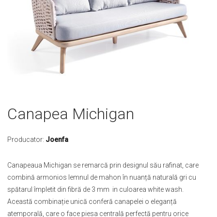
Skip
Canapea Michigan
to
the
beginning
Producator:
Joenfa
of
the
Canapeaua Michigan se remarcă prin designul său rafinat, care
images
combină armonios lemnul de mahon în nuanță naturală gri cu
gallery
spătarul împletit din fibră de 3 mm in culoarea white wash.
Această combinație unică conferă canapelei o eleganță
atemporală, care o face piesa centrală perfectă pentru orice