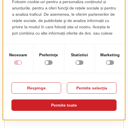
85
Acest produs nu are recenzii încă. Fii primul!
Recenzia ta
RATING
★
★
★
★
★
PSEUDONIM
REZUMAT RECENZIE
RECENZIE