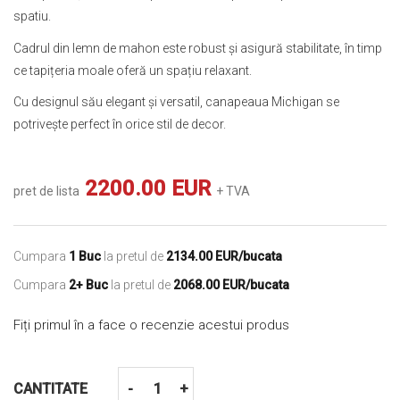
spatiu.
Cadrul din lemn de mahon este robust și asigură stabilitate, în timp
ce tapițeria moale oferă un spațiu relaxant.
Cu designul său elegant și versatil, canapeaua Michigan se
potrivește perfect în orice stil de decor.
2200.00 EUR
pret de lista
+ TVA
Cumpara
1 Buc
la pretul de
2134.00 EUR/bucata
Cumpara
2+ Buc
la pretul de
2068.00 EUR/bucata
Fiți primul în a face o recenzie acestui produs
CANTITATE
-
+