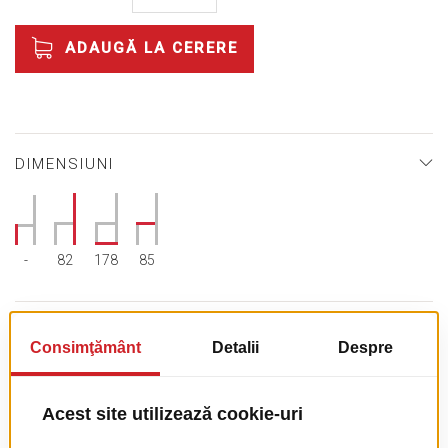
ADAUGĂ LA CERERE
DIMENSIUNI
-
82
178
85
SPECIFICAŢII TEHNICE
Mai
Joenfa
multe
53.51kg
informații
178