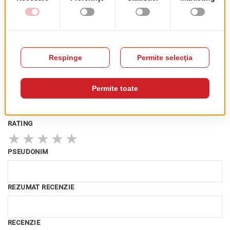
Camera Hotel
Rosolina
Acest produs nu are recenzii încă. Fii primul!
Recenzia ta
RATING
★
★
★
★
★
PSEUDONIM
REZUMAT RECENZIE
RECENZIE