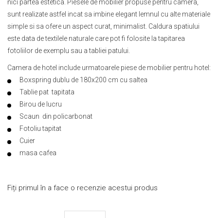
nici partea estetica. Piesele de mobilier propuse pentru camera,
sunt realizate astfel incat sa imbine elegant lemnul cu alte materiale
simple si sa ofere un aspect curat, minimalist. Caldura spatiului
este data de textilele naturale care pot fi folosite la tapitarea
fotoliilor de exemplu sau a tabliei patului.
Camera de hotel include urmatoarele piese de mobilier pentru hotel:
Boxspring dublu de 180x200 cm cu saltea
Tablie pat tapitata
Birou de lucru
Scaun din policarbonat
Fotoliu tapitat
Cuier
masa cafea
Fiți primul în a face o recenzie acestui produs