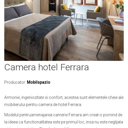
Skip
Camera hotel Ferrara
to
the
beginning
Producator:
Mobilspazio
of
the
Armonie, ingeniozitate si confort, acestea sunt elementele cheie ale
images
mobilierului pentru camera de hotel Ferrara.
gallery
Modelul pentruamenajarea camerie Ferrara am creat-o pornind de
la ideea ca functionalitatea este pe primul loc, insa nu este neglijata