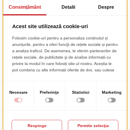
Vespucci
pret de lista
1708.00 EUR
+ TVA
Ombrellificio Veneto – Excelență și Design Italian pentru Spații
Outdoor Premium
La Trend Furniture, misiunea noastră este să transformăm spațiile
exterioare în experiențe memorabile de relaxare și stil. De aceea,
suntem mândri să aducem în România portofoliul
Ombrellificio
Veneto
, un simbol al excelenței italiene cu o tradiție de peste 40 de
ani în fabricarea sistemelor de umbrire profesionale. Nu este vorba
doar despre protecție solară, ci despre o declarație de design care