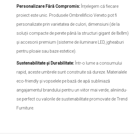
Personalizare Fără Compromis:
Înțelegem că fiecare
proiect este unic. Produsele Ombrellificio Veneto pot fi
personalizate prin varietatea de culori, dimensiuni (de la
soluții compacte de perete până la structuri gigant de 8x8m)
și accesorii premium (sisteme de iluminare LED, jgheaburi
pentru ploaie sau baze estetice).
Sustenabilitate și Durabilitate:
Într-o lume a consumului
rapid, aceste umbrele sunt construite să dureze. Materialele
eco-friendly și vopselele pe bază de apă subliniază
angajamentul brandului pentru un viitor mai verde, aliniindu-
se perfect cu valorile de sustenabilitate promovate de Trend
Furniture.