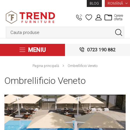
LIMBA
ROMÂNĂ
BLOG
Cerere
oferta
MENIU
0723 190 882
Pagina principală
Ombrellificio Veneto
Ombrellificio Veneto