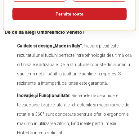
ridică standardele oricărei terase de hotel, restaurant sau rezidență
de lux.
De ce să alegi Ombrellificio Veneto?
Calitate si design „Made in Italy”:
Fiecare piesă este
rezultatul unei fuziuni perfecte între tehnologia de ultimă oră
și finisajele artizanale. De la structurile robuste din aluminiu
sau lemn nobil, până la țesăturile acrilice Tempotest®
rezistente la intemperii, calitatea este garantată.
Inovație și Funcționalitate:
Sistemele de deschidere
telescopice, brațele laterale retractabile și mecanismele de
rotație la 360° sunt concepute pentru a oferi o ergonomie
maximă în utilizarea zilnică, fiind ideale pentru mediul
HoReCa intens solicitat.