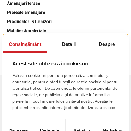
Amenajari terase
Proiecte amenajare
Producatori & furnizori
Mobilier & materiale
Sfaturi & ghiduri
Noutati
Evenimente
Ebook gratuit
Abonează-te la newsletter și primești ebookul: "10 lucruri
de care trebuie să ții cont când deschizi un local"