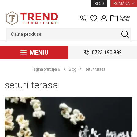
LIMBA
ROMÂNĂ
BLOG
Cerere
oferta
MENIU
0723 190 882
Pagina principală
Blog
seturi terasa
seturi terasa