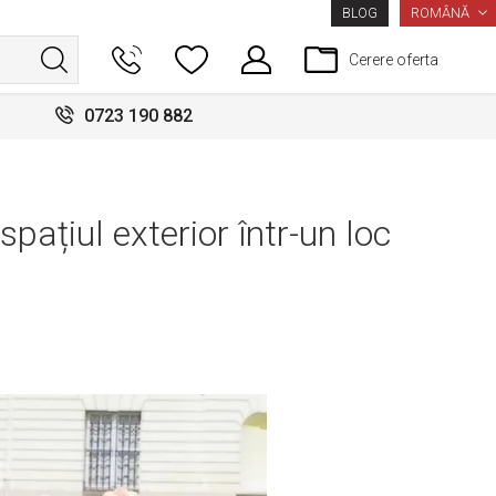
LIMBA
ROMÂNĂ
BLOG
Cerere oferta
0723 190 882
ațiul exterior într-un loc