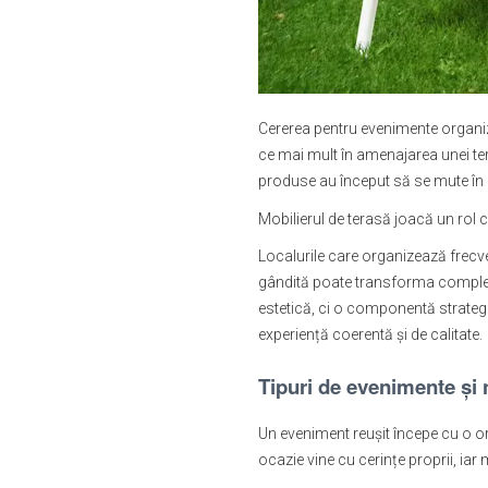
Cererea pentru evenimente organizat
ce mai mult în amenajarea unei tera
produse au început să se mute în ae
Mobilierul de terasă joacă un rol c
Localurile care organizează frecve
gândită poate transforma complet u
estetică, ci o componentă strategi
experiență coerentă și de calitate.
Tipuri de evenimente și 
Un eveniment reușit începe cu o or
ocazie vine cu cerințe proprii, iar