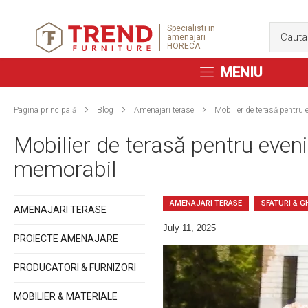
Specialisti in
amenajari
HORECA
MENIU
Pagina principală
Blog
Amenajari terase
Mobilier de terasă pentru 
Mobilier de terasă pentru eveni
memorabil
AMENAJARI TERASE
SFATURI & G
AMENAJARI TERASE
July 11, 2025
PROIECTE AMENAJARE
PRODUCATORI & FURNIZORI
MOBILIER & MATERIALE