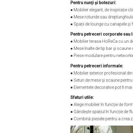
Pentru nunți și botezuri:
● Mobilier elegant, de inspirație 
● Mese rotunde sau dreptunghiula
● Spații de lounge cu canapele și f
Pentru petreceri corporate sau l
● Mobilier terasa HoReCa cu un d
● Mese înalte de tip bar și scaune
● Piese modulare pentru networkin
Pentru petreceri informale:
● Mobilier exterior profesional din
● Seturi de mese și scaune pentru t
● Elementele decorative pot fi mai
Sfaturi utile:
● Alege mobilier în funcție de for
● Gândește spațiul în funcție de flu
● Combină piesele pentru a crea zo