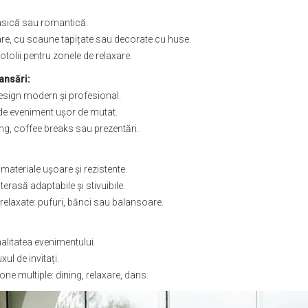
clasică sau romantică.
re, cu scaune tapițate sau decorate cu huse.
otolii pentru zonele de relaxare.
ansări:
esign modern și profesional.
 de eveniment ușor de mutat.
g, coffee breaks sau prezentări.
 materiale ușoare și rezistente.
erasă adaptabile și stivuibile.
 relaxate: pufuri, bănci sau balansoare.
malitatea evenimentului.
xul de invitați.
ne multiple: dining, relaxare, dans.