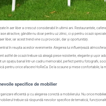
e în aer liber a crescut considerabil în ultimii ani. Restaurantele, cafen
se atractive, gândite nu doar pentru uz zilnic, ci și pentru ocazii specia
r liber, iar acest trend vine cu provocări, dar și oportunități.
entral în reușita acestor evenimente. Alegerea lui influențează atmosfera, 
nt astfel de ocazii trebuie să aleagă piese rezistente, elegante și ușor 
n spațiu banal într-un cadru memorabil, perfect pentru fotografii, sociali
că pentru orice afacere HoReCa. De la scaune și mese confortabile, la mob
nevoile specifice de mobilier
ganizare eficientă și cu alegerea corectă a mobilierului. Nu orice
mobilie
 mobilierul trebuie să răspundă nevoilor specifice de tematică, funcționalit