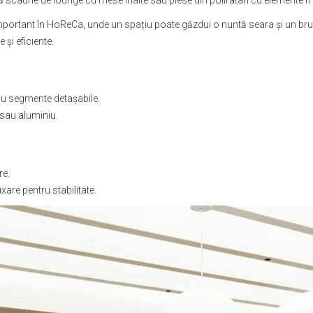
ă scaune de lounge cu mese înalte sau piese din poliratan cu elemente 
 important în HoReCa, unde un spațiu poate găzdui o nuntă seara și un b
și eficiente.
cu segmente detașabile.
 sau aluminiu.
re.
xare pentru stabilitate.