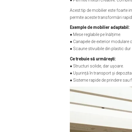
● Permite mixuri creative: combin
Acest tip de mobilier este foarte
permite aceste transformări rapide 
Exemple de mobilier adaptabil:
● Mese reglabile pe înălțime.
● Canapele de exterior modulare 
● Scaune stivuibile din plastic dur
Ce trebuie să urmărești:
● Structuri solide, dar ușoare.
● Ușurință în transport și depozita
● Sisteme rapide de prindere sau fi