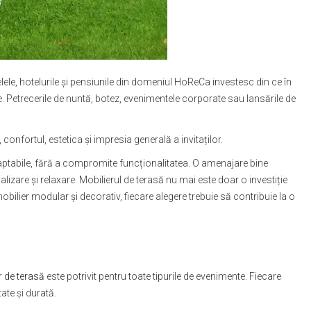
elele, hotelurile și pensiunile din domeniul HoReCa investesc din ce în
le. Petrecerile de nuntă, botez, evenimentele corporate sau lansările de
confortul, estetica și impresia generală a invitaților.
adaptabile, fără a compromite funcționalitatea. O amenajare bine
zare și relaxare. Mobilierul de terasă nu mai este doar o investiție
ilier modular și decorativ, fiecare alegere trebuie să contribuie la o
r de terasă
este potrivit pentru toate tipurile de evenimente. Fiecare
ate și durată.