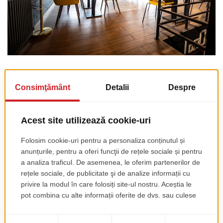
Cateva lucruri de evitat
Mese prea inalte sau prea joase fata de scaune. Prea multe tipuri de scaune — un mix de 2-3
modele da personalitate, peste 4 modele arata haotic. Tapiterie deschisa fara protectie anti-
pete. Ignorarea acusticii — suprafetele dure reflecta sunetul si creeaza zgomot de fond ridicat.
Investitie vs rezultat
O cafenea de 40-50 locuri, mobilata complet cu mobilier de calitate buna, costa orientativ intre
12.000 si 30.000 euro, in functie de stilul ales si nivelul de personalizare. Daca vrei sa
explorezi optiunile disponibile,
vezi colectia de mobilier pentru cafenele
sau
solicita o
consultanta gratuita
.