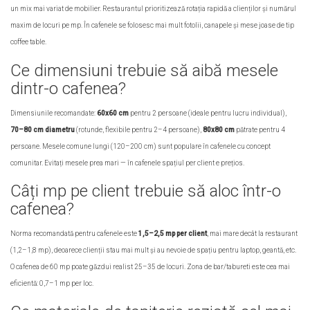
un mix mai variat de mobilier. Restaurantul prioritizează rotația rapidă a clienților și numărul
maxim de locuri pe mp. În cafenele se folosesc mai mult fotolii, canapele și mese joase de tip
coffee table.
Ce dimensiuni trebuie să aibă mesele
dintr-o cafenea?
Dimensiunile recomandate:
60x60 cm
pentru 2 persoane (ideale pentru lucru individual),
70–80 cm diametru
(rotunde, flexibile pentru 2–4 persoane),
80x80 cm
pătrate pentru 4
persoane. Mesele comune lungi (120–200 cm) sunt populare în cafenele cu concept
comunitar. Evitați mesele prea mari — în cafenele spațiul per client e prețios.
Câți mp pe client trebuie să aloc într-o
cafenea?
Norma recomandată pentru cafenele este
1,5–2,5 mp per client
, mai mare decât la restaurant
(1,2–1,8 mp), deoarece clienții stau mai mult și au nevoie de spațiu pentru laptop, geantă, etc.
O cafenea de 60 mp poate găzdui realist 25–35 de locuri. Zona de bar/tabureti este cea mai
eficientă: 0,7–1 mp per loc.