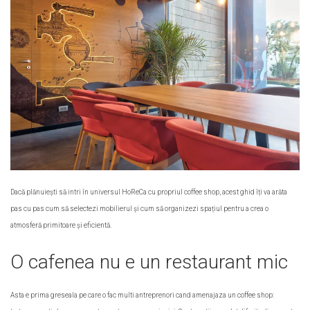
Dacă plănuiești să intri în universul HoReCa cu propriul coffee shop, acest ghid îți va arăta
pas cu pas cum să selectezi mobilierul și cum să organizezi spațiul pentru a crea o
atmosferă primitoare și eficientă.
O cafenea nu e un restaurant mic
Asta e prima greseala pe care o fac multi antreprenori cand amenajaza un coffee shop: