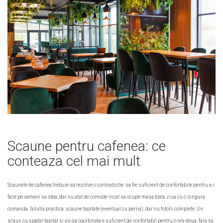
Scaune pentru cafenea: ce
conteaza cel mai mult
Scaunele de cafenea trebuie sa rezolve o contradictie: sa fie suficient de confortabile pentru a-i
face pe oameni sa stea, dar nu atat de comode incat sa ocupe masa toata ziua cu o singura
comanda. Solutia practica: scaune tapitate (eventual cu perna), dar nu fotolii complete. Un
scaun cu spatar tapitat si asisa capitonata e suficient de confortabil pentru o ora-doua, fara sa