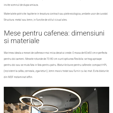
invite somnul de dupa-amiaza.
Materialele potrivite: tapiterie in tesatura contract sau piele ecologica, ambele usor de curatat.
Structura: metal sau lemn, in functie de stilul vizual ales.
Mese pentru cafenea: dimensiuni
si materiale
Marimea ideala a mesei de cafenea e mai mica decat ai crede. O masa de 60x60 cm e perfecta
pentru doi oameni. Mesele rotunde de 70-80 cm sunt optiunea flexibila: se trag aproape
pentru doi sau se muta fata in fata pentru patru. Blaturile bune pentru cafenele: compact HPL
(rezistent la cafea, cerneala, zgarieturi), lemn masiv tratat sau furnir cu lac mat. Evita blaturile
din MDF melaminat ieftin.