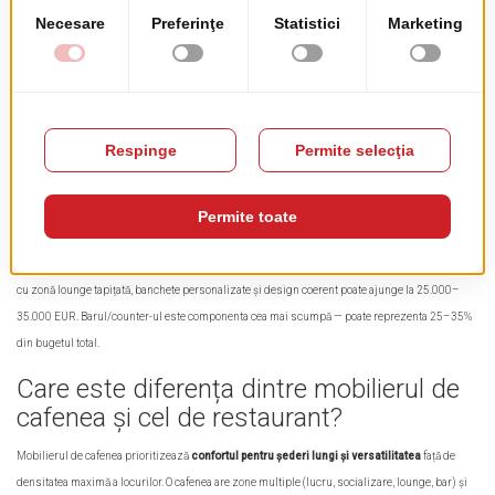
Întrebări frecvente despre
amenajarea unei cafenele
Cât costă mobilierul pentru o cafenea de
40–50 de locuri?
O cafenea de 40–50 de locuri, mobilată complet cu mobilier de calitate bună, costă orientativ
12.000–30.000 EUR
, în funcție de stilul ales și nivelul de personalizare. Un coffee shop
minimalist cu scaune simple și mese HPL se poate mobilă cu 12.000–16.000 EUR. O cafenea
cu zonă lounge tapițată, banchete personalizate și design coerent poate ajunge la 25.000–
35.000 EUR. Barul/counter-ul este componenta cea mai scumpă — poate reprezenta 25–35%
din bugetul total.
Care este diferența dintre mobilierul de
cafenea și cel de restaurant?
Mobilierul de cafenea prioritizează
confortul pentru șederi lungi și versatilitatea
față de
densitatea maximă a locurilor. O cafenea are zone multiple (lucru, socializare, lounge, bar) și