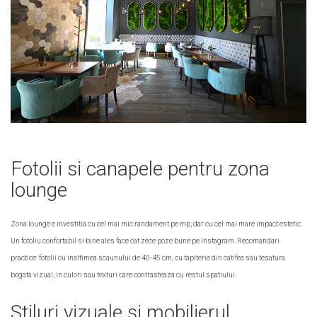
Fotolii si canapele pentru zona
lounge
Zona lounge e investitia cu cel mai mic randament pe mp, dar cu cel mai mare impact estetic.
Un fotoliu confortabil si bine ales face cat zece poze bune pe Instagram. Recomandari
practice: fotolii cu inaltimea scaunului de 40-45 cm, cu tapiterie din catifea sau tesatura
bogata vizual, in culori sau texturi care contrasteaza cu restul spatiului.
Stiluri vizuale si mobilierul