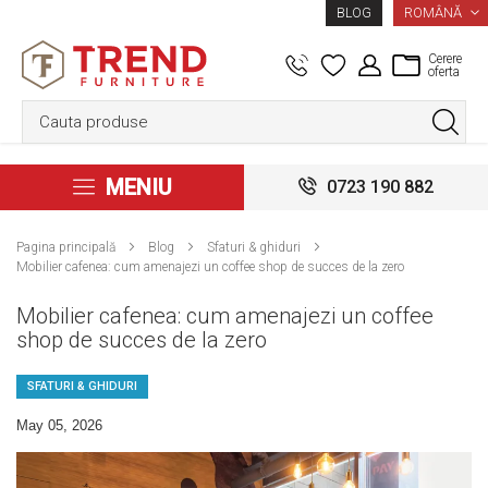
LIMBA
ROMÂNĂ
BLOG
Cerere
oferta
MENIU
0723 190 882
Pagina principală
Blog
Sfaturi & ghiduri
Mobilier cafenea: cum amenajezi un coffee shop de succes de la zero
Mobilier cafenea: cum amenajezi un coffee
shop de succes de la zero
SFATURI & GHIDURI
May 05, 2026