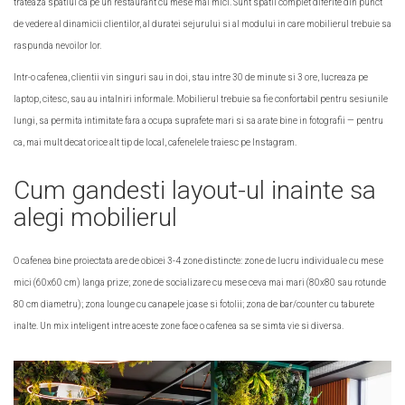
trateaza spatiul ca pe un restaurant cu mese mai mici. Sunt spatii complet diferite din punct
de vedere al dinamicii clientilor, al duratei sejurului si al modului in care mobilierul trebuie sa
raspunda nevoilor lor.
Intr-o cafenea, clientii vin singuri sau in doi, stau intre 30 de minute si 3 ore, lucreaza pe
laptop, citesc, sau au intalniri informale. Mobilierul trebuie sa fie confortabil pentru sesiunile
lungi, sa permita intimitate fara a ocupa suprafete mari si sa arate bine in fotografii — pentru
ca, mai mult decat orice alt tip de local, cafenelele traiesc pe Instagram.
Cum gandesti layout-ul inainte sa
alegi mobilierul
O cafenea bine proiectata are de obicei 3-4 zone distincte: zone de lucru individuale cu mese
mici (60x60 cm) langa prize; zone de socializare cu mese ceva mai mari (80x80 sau rotunde
80 cm diametru); zona lounge cu canapele joase si fotolii; zona de bar/counter cu taburete
inalte. Un mix inteligent intre aceste zone face o cafenea sa se simta vie si diversa.