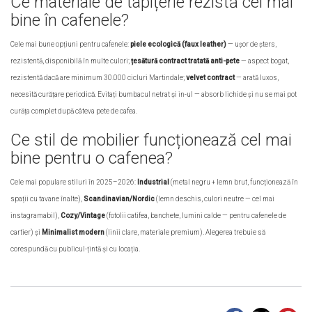
Ce materiale de tapițerie rezistă cel mai
bine în cafenele?
Cele mai bune opțiuni pentru cafenele:
piele ecologică (faux leather)
— ușor de șters,
rezistentă, disponibilă în multe culori;
țesătură contract tratată anti-pete
— aspect bogat,
rezistentă dacă are minimum 30.000 cicluri Martindale;
velvet contract
— arată luxos,
necesită curățare periodică. Evitați bumbacul netrat și in-ul — absorb lichide și nu se mai pot
curăța complet după câteva pete de cafea.
Ce stil de mobilier funcționează cel mai
bine pentru o cafenea?
Cele mai populare stiluri în 2025–2026:
Industrial
(metal negru + lemn brut, funcționează în
spații cu tavane înalte),
Scandinavian/Nordic
(lemn deschis, culori neutre — cel mai
instagramabil),
Cozy/Vintage
(fotolii catifea, banchete, lumini calde — pentru cafenele de
cartier) și
Minimalist modern
(linii clare, materiale premium). Alegerea trebuie să
corespundă cu publicul-țintă și cu locația.