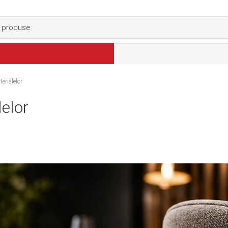
rialelor
elor