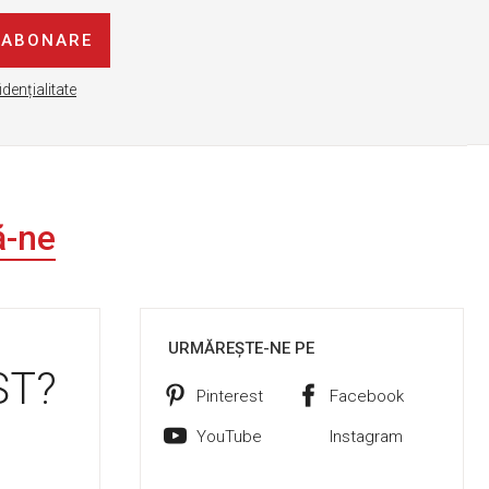
ABONARE
idențialitate
ă-ne
URMĂREȘTE-NE PE
ST?
Pinterest
Facebook
YouTube
Instagram