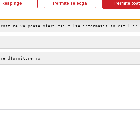
1-3 saptamani fata de materialul standard.
urniture va poate oferi mai multe informatii in cazul in
trendfurniture.ro