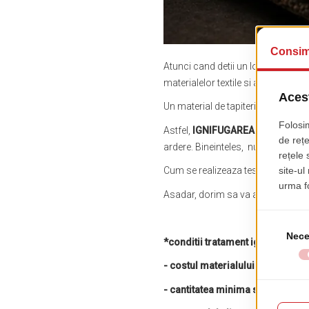
Atunci cand detii un local, cel mai
materialelor textile si al lemnului.
Un material de tapiterie ignifug e
Astfel,
IGNIFUGAREA
este modul d
ardere. Bineinteles, nu exclude si a
Cum se realizeaza testul de ignifug
Asadar, dorim sa va aducem la cuno
*conditii tratament ignifug la ma
- costul materialului este cu 2
- cantitatea minima solicitata t