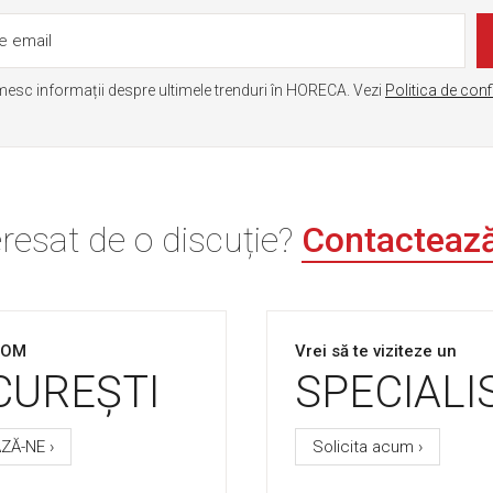
mesc informații despre ultimele trenduri în HORECA. Vezi
Politica de conf
eresat de o discuție?
Contacteaz
OOM
Vrei să te viziteze un
CUREȘTI
SPECIALI
ZĂ-NE ›
Solicita acum ›