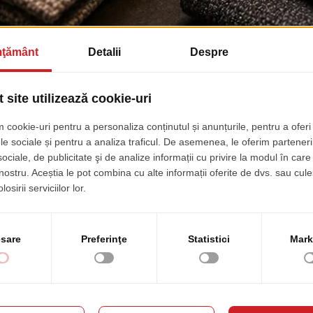
 important lucru este siguranta acestuia si a clientilor, iar in cele ce urm
ste un material care se aprinde si arde foarte greu, sau care nu arde delo
e a acoperi sau a impregna un material combustibil cu materiale ignifuge, 
lte masuri de protectie la foc, cum ar fi: instalatii de semnalizare, instalat
are? Se simuleaza constructia unui scaun si materialul textil ales, apoi se
stinta ca la TRENDfurniture, puteti opta si pentru acest tip de material
teriale
-3 euro/ metru mai mare decat materialul standard
rebuie sa fie mai mare de 200-500 metri in functie de producator