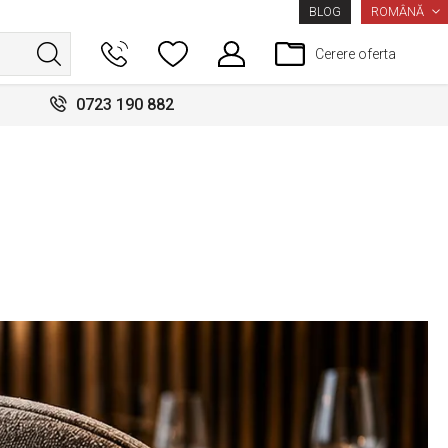
LIMBA
ROMÂNĂ
BLOG
Cerere oferta
0723 190 882