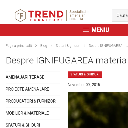
Specialisti in
amenajari
HORECA
MENIU
Pagina principală
Blog
Sfaturi & ghiduri
Despre IGNIFUGAREA mate
Despre IGNIFUGAREA material
SFATURI & GHIDURI
AMENAJARI TERASE
November 09, 2015
PROIECTE AMENAJARE
PRODUCATORI & FURNIZORI
MOBILIER & MATERIALE
SFATURI & GHIDURI