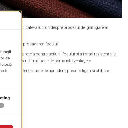
eaza o sa gasiti cateva lucruri despre procesul de ignifugare al
c, impiedicand propagarea focului.
pentru a-l proteja contra actiunii focului si a-i mari rezistența la
ii de stins incendii, mijloace de prima interventie, etc
 testeaza diferite surse de aprindere, precum tigari si chibrite.
e speciale.