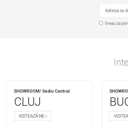
Vreau să pri
Int
SHOWROOM/ Sediu Central
SHOWR
CLUJ
BU
VIZITEAZĂ-NE ›
VIZITEA