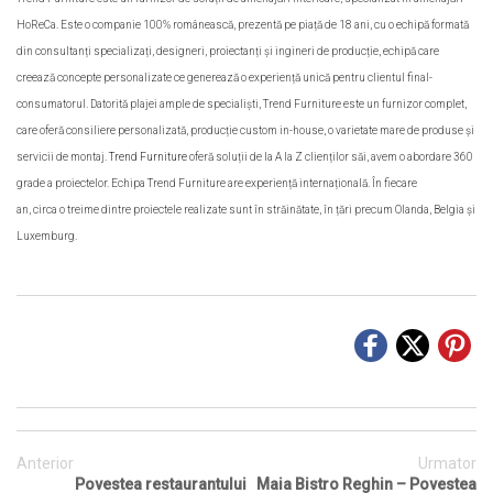
HoReCa. Este o companie 100% românească, prezentă pe piață de 18 ani, cu o echipă formată
din consultanți specializați, designeri, proiectanți și ingineri de producție, echipă care
creează concepte personalizate ce generează o experiență unică pentru clientul final-
consumatorul. Datorită plajei ample de specialiști, Trend Furniture este un furnizor complet,
care oferă consiliere personalizată, producție custom in-house, o varietate mare de produse și
servicii de montaj.
Trend Furniture
oferă soluții de la A la Z clienților săi, avem o abordare 360
grade a proiectelor. Echipa Trend Furniture are experiență internațională. În fiecare
an, circa o treime dintre proiectele realizate sunt în străinătate, în țări precum Olanda, Belgia și
Luxemburg.
Anterior
Urmator
Povestea restaurantului
Maia Bistro Reghin – Povestea