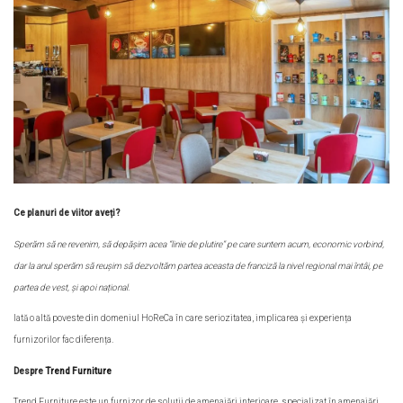
Ce planuri de viitor aveți?
Sperăm să ne revenim, să depășim acea
“linie de plutire” pe care suntem acum, economic vorbind
,
dar la anul sperăm să reușim să dezvoltăm partea aceasta de franciză la nivel regional mai întâi, pe
partea de vest, și apoi național.
Iată o altă poveste din domeniul HoReCa în care seriozitatea, implicarea și experiența
furnizorilor fac diferența.
Despre
Trend Furniture
Trend Furniture este un furnizor de soluții de amenajări interioare, specializat în amenajări