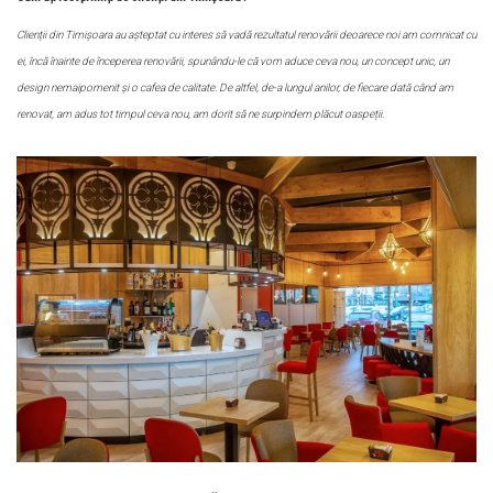
Clienții din Timișoara au așteptat cu interes să vadă rezultatul renovării deoarece noi am comnicat cu
ei, încă înainte de începerea renovării, spunându-le că vom aduce ceva nou, un concept unic, un
design nemaipomenit și o cafea de calitate. De altfel, de-a lungul anilor, de fiecare dată când am
renovat, am adus tot timpul ceva nou, am dorit să ne surpindem plăcut oaspeții.