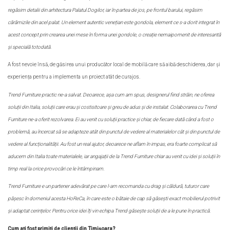
regăsim detalii din arhitectura Palatul Dogilor, iar în partea de jos, pe frontul barului, regăsim
cărămizile din acel palat. Un element autentic venețian este gondola, element ce s-a dorit integrat în
acest concept prin crearea unei mese în forma unei gondole, o creație nemaipomenit de interesantă
și specială totodată.
A fost nevoie însă, de găsirea unui producător local de mobilă care să aibă deschiderea, dar și
experiența pentru a implementa un proiect atât de curajos.
Trend Furniture practic ne-a salvat. Deoarece, așa cum am spus, designerul fiind străin, ne oferea
soluții din Italia, soluții care erau și costisitoare și greu de adus și de instalat. Colaborarea cu Trend
Furniture ne-a oferit rezolvarea. Ei au venit cu soluții practice și chiar, de fiecare dată când a fost o
problemă, au încercat să se adapteze atât din punctul de vedere al materialelor cât și din punctul de
vedere al funcționalității. Au fost un real ajutor, deoarece ne aflam în impas
,
era foarte complicat să
aducem din Italia toate materialele, iar angajații de la Trend Furniture chiar au venit cu idei și soluții în
timp real la orice provocări ce le întâmpinam.
Trend Furniture e un partener adevărat pe care l-am recomanda cu drag și căldură, tuturor care
pășesc în domeniul acesta HoReCa, în care este o bătaie de cap să găsești exact mobilierul potrivit
și adaptat cerințelor. Pentru orice idei îți vin echipa Trend găsește soluții de a le pune în practică.
Cum ați fost primiți de clienții din Timișoara?