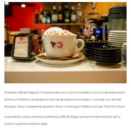
Povestea Caffe del Doge din Timișoara este una în care se împletesc mulți ani de experiență în
domeniul HoReCa ai proprietarilor, dorința de a educa consumatorii, viziunea unui talentat
designer italian și experiența de peste 18 ani în amenajări HoReCa a echipei Trend Furniture.
Inspirată din cultura venețiană, cafeneaua Caffe del Doge a preluat numele vestiților șefi ai
curților supreme venețiene, dogii.