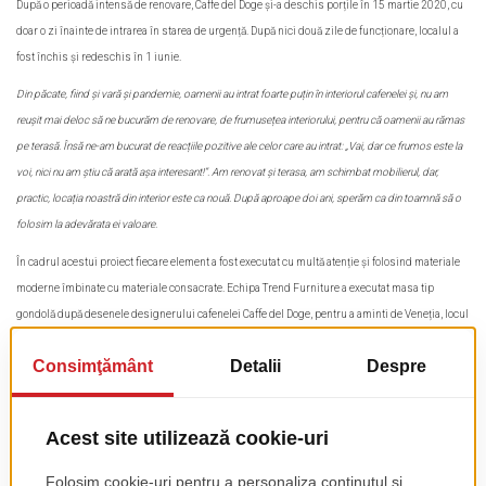
După o perioadă intensă de renovare, Caffe del Doge și-a deschis porțile în 15 martie 2020, cu
doar o zi înainte de intrarea în starea de urgență. După nici două zile de funcționare, localul a
fost închis și redeschis în 1 iunie.
Din păcate, fiind și vară și pandemie, oamenii au intrat foarte puțin în interiorul cafenelei și, nu am
reușit mai deloc să ne bucurăm de renovare, de frumusețea interiorului, pentru că oamenii au rămas
pe terasă. Însă ne-am bucurat de reacțiile pozitive ale celor care au intrat
:
„Vai, dar ce frumos este la
voi, nici nu am știu că arată așa interesant!”. Am renovat și terasa, am schimbat mobilierul, dar,
practic, locația noastră din interior este ca nouă. După aproape doi ani, sperăm ca din toamnă să o
folosim la adevărata ei valoare.
În cadrul acestui proiect fiecare element a fost executat cu multă atenție și folosind materiale
moderne îmbinate cu materiale consacrate. Echipa Trend Furniture a executat masa tip
gondolă după desenele designerului cafenelei Caffe del Doge, pentru a aminti de Veneția, locul
de unde înainte de 1950 a fost fondată Caffe del Doge de către Ermenegildo Rizzardini.
Barul, cu frontul fabricat din mdf vopsit și blatul din
Corian
în culoarea albă, este foarte bine
scos în evidență de culoarea tapițeriei scaunelor și banchetelor făcute custom. Lemnul nu
lipsește și e ingenios folosit în realizarea mesei tip gondolă, la retrobar și la placarea pereților.
În ce punct v-a găsit pandemia?