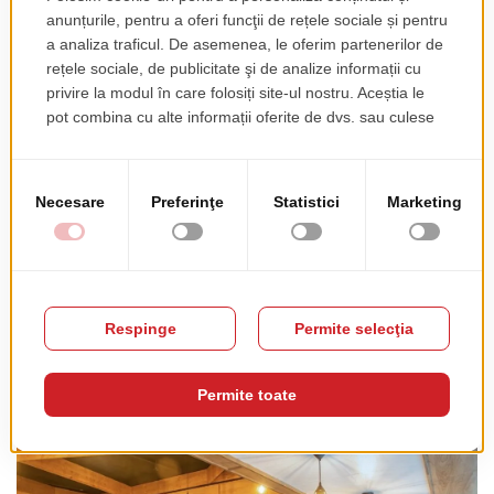
Am deschis în 15 martie iar în 16 deja s-a anunțat lockdown. După fix o zi și jumătate de vânzări am
închis pe fondul pandemiei.
Pandemia ne-a afectat pe toți, nu numai pe noi ca și business, dar și pe clienți ca și consumatori,
care nu își permiteau să plătească un preț un pic mai mare pe o cafea de calitate. Deși investisem
mult în noul concept ne-am văzut nevoiți să menținem prețurile anterioare renovării pentru a ne
păstra clienții care erau deja de ani de zile alături de noi. Ceea ce, evident, ne-a afectat, dar am
rezistat, funcționând
“
în sistem de avarie” și supraviețuind când alte afaceri s-au închis.
Ce măsuri ați luat pentru a vă adapta noului context?
Am încercat să dezvoltăm partea de bucătărie. Pe lângă meniul inițial cu panini, tramezzini și piadine,
am introdus câteva sandvișuri noi și omleta de dimineață, preparate apreciate de clienți. Delivery nu
am reușit să facem deoarece era complicat în această fază, prețurile noastre nu erau foarte mari
încât să suporte și niște taxe pe care le iau toți acești furnizori de servicii de livrare. Din fericire, am
rezistat, am strâns din dinți, am coborât prețurile și în permanență am ținut la calitatea produselor.