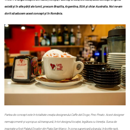
există și în alte părți ale lumii, precum Brazilia, Argentina, SUA și chiar Australia. Noi ne-am
dorit să aducem acest concept și în România.
Partea de concept este în totalitate creația designerului Caffe del Doge, Pino Pinato. Acest designer
nemaipomenit și-a propus să transpună, în tot designul locației, legătura cu Veneția. Sursa de
inspirație a fost Palatul Dogilor din Piața San Marco. În zona superioară a barului, în bottle rack,