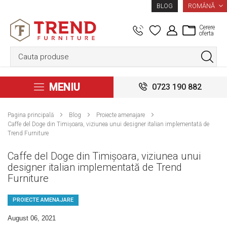
LIMBA
ROMÂNĂ
BLOG
Cerere
oferta
MENIU
0723 190 882
Pagina principală
Blog
Proiecte amenajare
Caffe del Doge din Timișoara, viziunea unui designer italian implementată de
Trend Furniture
Caffe del Doge din Timișoara, viziunea unui
designer italian implementată de Trend
Furniture
PROIECTE AMENAJARE
August 06, 2021