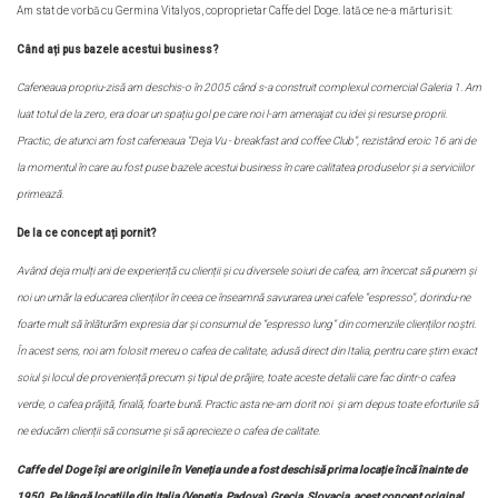
Am stat de vorbă cu Germina Vitalyos, coproprietar Caffe del Doge. Iată ce ne-a mărturisit:
Când ați pus bazele acestui business?
Cafeneaua propriu-zisă am deschis-o în 2005 când s-a construit complexul comercial Galeria 1. Am
luat totul de la zero, era doar un spațiu gol pe care noi l-am amenajat cu idei și resurse proprii.
Practic, de atunci am fost cafeneaua
“
Deja Vu - breakfast and coffee Club”, rezistând eroic 16 ani de
la momentul în care au fost puse bazele acestui business în care calitatea produselor și a serviciilor
primează.
De la ce concept ați pornit?
Având deja mulți ani de experiență cu clienții și cu diversele soiuri de cafea, am încercat să punem și
noi un umăr la educarea clienților în ceea ce înseamnă savurarea unei cafele
“
espresso”, dorindu-ne
foarte mult să înlăturăm expresia dar și consumul de
“
espresso lung” din comenzile clienților noștri.
În acest sens, noi am folosit mereu o cafea de calitate, adusă direct din Italia, pentru care știm exact
soiul și locul de proveniență precum și tipul de prăjire, toate aceste detalii care fac dintr-o cafea
verde, o cafea prăjită, finală, foarte bună. Practic asta ne-am dorit noi și am depus toate eforturile să
ne educăm clienții să consume și să aprecieze o cafea de calitate.
Caffe del Doge își are originile în Veneția unde a fost deschisă prima locație încă înainte de
1950. Pe lângă locațiile din Italia (Veneția, Padova), Grecia, Slovacia, acest concept original