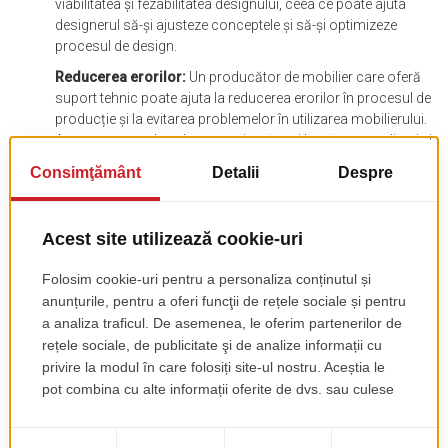
viabilitatea și fezabilitatea designului, ceea ce poate ajuta
designerul să-și ajusteze conceptele și să-și optimizeze
procesul de design.
Reducerea erorilor:
Un producător de mobilier care oferă
suport tehnic poate ajuta la reducerea erorilor în procesul de
producție și la evitarea problemelor în utilizarea mobilierului.
Această poate duce la o experiență mai bună pentru clienți și
poate reduce costurile de întreținere și de înlocuire pe termen
lung.
În concluzie, colaborarea cu un producător de mobilier profesionist poate aduce numeroase
avantaje pentru designerul HoReCa și pentru restaurant în sine. Acest tip de colaborare poate
ajuta la personalizarea și optimizarea mobilierului, la reducerea costurilor și la dezvoltarea
unui design unic și personalizat care poate atrage mai mulți clienți și poate îmbunătăți
experiența acestora.
Despre Trend Furniture
Trend Furniture este un furnizor de soluții de amenajări interioare, specializat în amenajări
HoReCa care are în centrul său o zonă de producție mobilier de circa 600 metri pătrați, situată