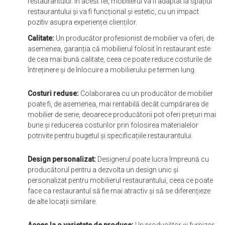
restaurantului. În acest fel, mobilierul va fi adaptat la spațiul
restaurantului și va fi funcțional și estetic, cu un impact
pozitiv asupra experienței clienților.
Calitate:
Un producător profesionist de mobilier va oferi, de
asemenea, garanția că mobilierul folosit în restaurant este
de cea mai bună calitate, ceea ce poate reduce costurile de
întreținere și de înlocuire a mobilierului pe termen lung.
Costuri reduse:
Colaborarea cu un producător de mobilier
poate fi, de asemenea, mai rentabilă decât cumpărarea de
mobilier de serie, deoarece producătorii pot oferi prețuri mai
bune și reducerea costurilor prin folosirea materialelor
potrivite pentru bugetul și specificațiile restaurantului.
Design personalizat:
Designerul poate lucra împreună cu
producătorul pentru a dezvolta un design unic și
personalizat pentru mobilierul restaurantului, ceea ce poate
face ca restaurantul să fie mai atractiv și să se diferențieze
de alte locații similare.