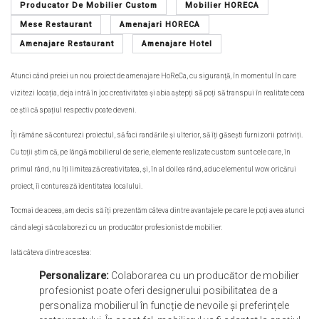
Producator De Mobilier Custom
Mobilier HORECA
Mese Restaurant
Amenajari HORECA
Amenajare Restaurant
Amenajare Hotel
Atunci când preiei un nou proiect de amenajare HoReCa, cu siguranță, în momentul în care
vizitezi locația, deja intră în joc creativitatea și abia aștepți să poți să transpui în realitate ceea
ce știi că spațiul respectiv poate deveni.
Îți rămâne să conturezi proiectul, să faci randările și ulterior, să îți găsești furnizorii potriviți.
Cu toții știm că, pe lângă mobilierul de serie, elemente realizate custom sunt cele care, în
primul rând, nu îți limitează creativitatea, și, în al doilea rând, aduc elementul wow oricărui
proiect, îi conturează identitatea localului.
Tocmai de aceea, am decis să îți prezentăm câteva dintre avantajele pe care le poți avea atunci
când alegi să colaborezi cu un producător profesionist de mobilier.
Iată câteva dintre acestea:
Personalizare:
Colaborarea cu un producător de mobilier
profesionist poate oferi designerului posibilitatea de a
personaliza mobilierul în funcție de nevoile și preferințele