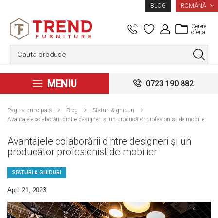
LIMBA
ROMÂNĂ
BLOG
Cerere
oferta
MENIU
0723 190 882
Pagina principală
Blog
Sfaturi & ghiduri
Avantajele colaborării dintre designeri și un producător profesionist de mobilier
Avantajele colaborării dintre designeri și un
producător profesionist de mobilier
SFATURI & GHIDURI
April 21, 2023