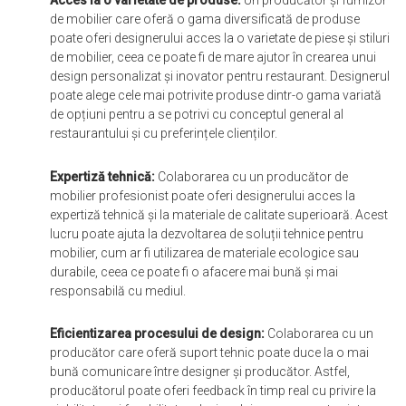
Acces la o varietate de produse:
Un producător și furnizor
de mobilier care oferă o gama diversificată de produse
poate oferi designerului acces la o varietate de piese și stiluri
de mobilier, ceea ce poate fi de mare ajutor în crearea unui
design personalizat și inovator pentru restaurant. Designerul
poate alege cele mai potrivite produse dintr-o gama variată
de opțiuni pentru a se potrivi cu conceptul general al
restaurantului și cu preferințele clienților.
Expertiză tehnică:
Colaborarea cu un producător de
mobilier profesionist poate oferi designerului acces la
expertiză tehnică și la materiale de calitate superioară. Acest
lucru poate ajuta la dezvoltarea de soluții tehnice pentru
mobilier, cum ar fi utilizarea de materiale ecologice sau
durabile, ceea ce poate fi o afacere mai bună și mai
responsabilă cu mediul.
Eficientizarea procesului de design:
Colaborarea cu un
producător care oferă suport tehnic poate duce la o mai
bună comunicare între designer și producător. Astfel,
producătorul poate oferi feedback în timp real cu privire la