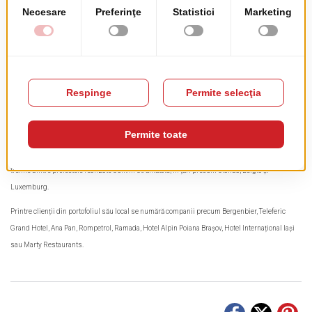
în comuna Gilău din județul Cluj. Este o companie 100% românească, prezentă pe piață încă
din 2003, cu o echipă de circa 50 de angajați, formată din consultanți specializați, designeri,
proiectanți și ingineri de producție, echipă care creează concepte personalizate ce generează
o experiență unică pentru clientul final-consumatorul. Datorită plajei ample de specialiști,
Trend Furniture este un furnizor complet, care oferă consiliere personalizată, producție
custom in-house, o varietate mare de produse precum și servicii de design, proiectare, montaj
și mentenanță.
Putem spune că
Trend Furniture
oferă soluții de la A la Z clienților săi, având o abordare 360
grade a proiectelor. Echipa Trend Furniture are experiență internațională. În fiecare an, circa o
treime dintre proiectele realizate sunt în străinătate, în țări precum Olanda, Belgia și
Luxemburg.
Printre clienții din portofoliul său local se numără companii precum Bergenbier, Teleferic
Grand Hotel, Ana Pan, Rompetrol, Ramada, Hotel Alpin Poiana Brașov, Hotel Internațional Iași
sau Marty Restaurants.