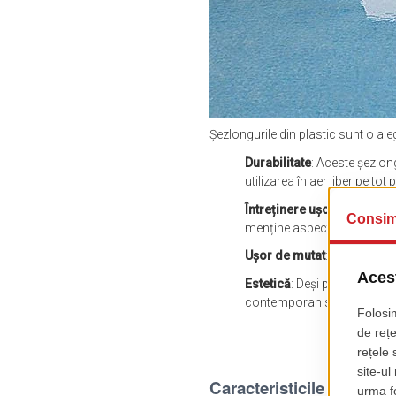
Șezlongurile din plastic sunt o al
Durabilitate
: Aceste șezlon
utilizarea în aer liber pe tot
Întreținere ușoară
: Șezlon
menține aspectul proaspăt
Ușor de mutat
: De regulă, 
Estetică
: Deși poate nu ofe
contemporan spațiului exte
Caracteristicile șezlongur