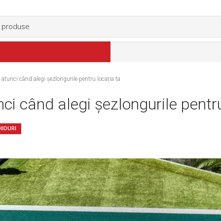
 atunci când alegi șezlongurile pentru locația ta
nci când alegi șezlongurile pentru
HIDURI