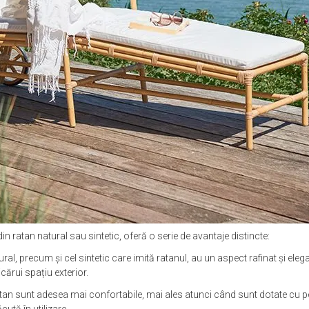
din ratan natural sau sintetic, oferă o serie de avantaje distincte:
ural, precum și cel sintetic care imită ratanul, au un aspect rafinat și ele
cărui spațiu exterior.
ratan sunt adesea mai confortabile, mai ales atunci când sunt dotate cu per
ută în utilizare.