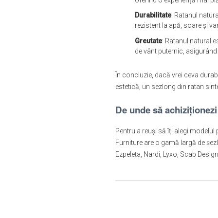
Durabilitate
: Ratanul natura
rezistent la apă, soare și va
Greutate
: Ratanul natural e
de vânt puternic, asigurând 
În concluzie, dacă vrei ceva durabi
estetică, un sezlong din ratan sintet
De unde s
ă achiziționez
Pentru a reuși să îți alegi modelul p
Furniture are o gamă largă de șezl
Ezpeleta, Nardi, Lyxo, Scab Design