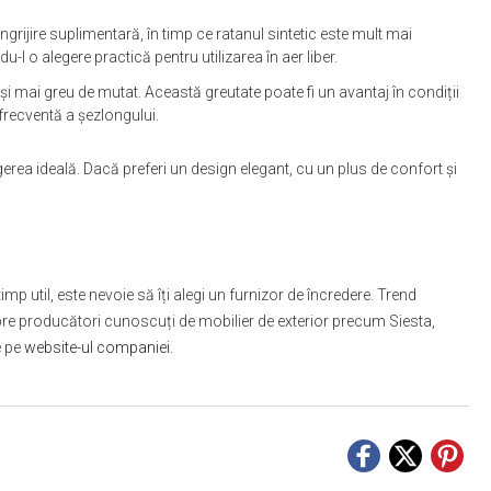
ngrijire suplimentară, în timp ce ratanul sintetic este mult mai
-l o alegere practică pentru utilizarea în aer liber.
 și mai greu de mutat. Această greutate poate fi un avantaj în condiții
frecventă a șezlongului.
egerea ideală. Dacă preferi un design elegant, cu un plus de confort și
n timp util, este nevoie să îți alegi un furnizor de încredere. Trend
espre producători cunoscuți de mobilier de exterior precum Siesta,
e pe
website-ul companiei.