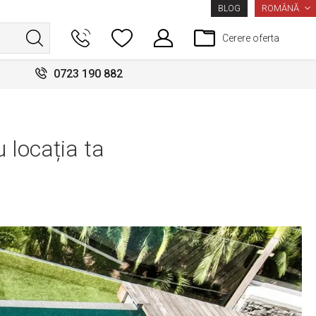
LIMBA
ROMÂNĂ
BLOG
Cerere oferta
0723 190 882
 locația ta