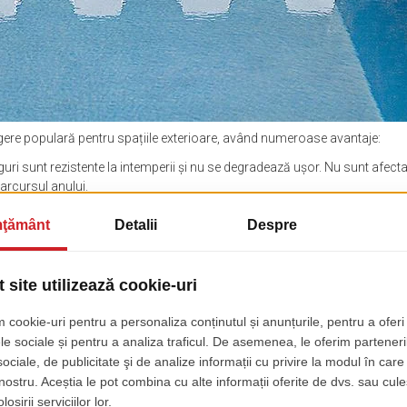
egere populară pentru spațiile exterioare, având numeroase avantaje:
guri sunt rezistente la intemperii și nu se degradează ușor. Nu sunt afecta
 parcursul anului.
gurile din plastic se curăță rapid și nu necesită multă îngrijire. O simplă 
.
șezlongurile din plastic sunt mai ușoare decât cele din ratan, ceea ce le f
ră un aspect atât de elegant și natural ca ratanul, există modele moderne
rior.
ilor din ratan (natural sau sintetic)