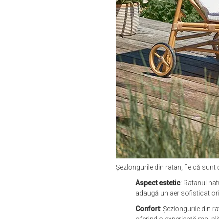
Șezlongurile din ratan, fie că sunt 
Aspect estetic
: Ratanul nat
adaugă un aer sofisticat ori
Confort
: Șezlongurile din 
oferind o experiență mai plăc