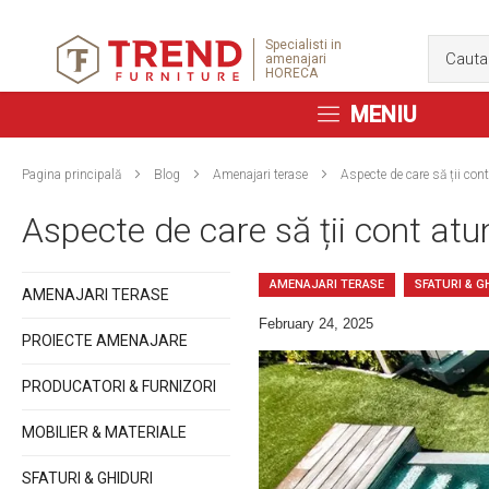
Specialisti in
amenajari
HORECA
MENIU
Pagina principală
Blog
Amenajari terase
Aspecte de care să ții cont
Aspecte de care să ții cont atu
AMENAJARI TERASE
SFATURI & G
AMENAJARI TERASE
February 24, 2025
PROIECTE AMENAJARE
PRODUCATORI & FURNIZORI
MOBILIER & MATERIALE
SFATURI & GHIDURI