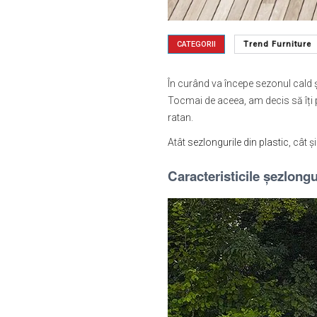
CATEGORII
Trend Furniture
În curând va începe sezonul cald și
Tocmai de aceea, am decis să îți pr
ratan.
Atât
sezlongurile din plastic
, cât ș
Caracteristicile șezlongu