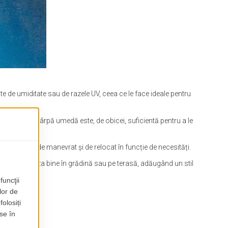
te de umiditate sau de razele UV, ceea ce le face ideale pentru
ștergere cu o cârpă umedă este, de obicei, suficientă pentru a le
ace mai ușor de manevrat și de relocat în funcție de necesități.
 care pot arăta bine în grădină sau pe terasă, adăugând un stil