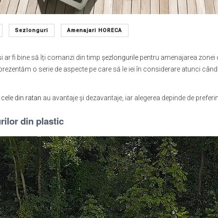
Sezlonguri
Amenajari HORECA
 ar fi bine să îți comanzi din timp
șezlongurile
pentru amenajarea zonei de
ezentăm o serie de aspecte pe care să le iei în considerare atunci când vei 
i
cele din ratan
au avantaje și dezavantaje, iar alegerea depinde de preferinț
rilor din plastic