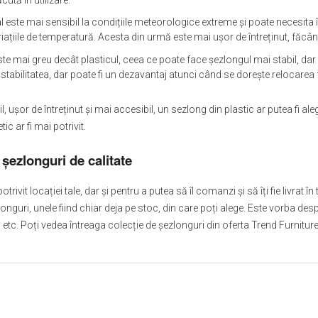
l este mai sensibil la condițiile meteorologice extreme și poate necesita î
riațiile de temperatură. Acesta din urmă este mai ușor de întreținut, făcându
ste mai greu decât plasticul, ceea ce poate face șezlongul mai stabil, dar
stabilitatea, dar poate fi un dezavantaj atunci când se dorește relocarea 
l, ușor de întreținut și mai accesibil, un sezlong din plastic ar putea fi al
ic ar fi mai potrivit.
i
șezlonguri de calitate
otrivit locației tale, dar și pentru a putea să îl comanzi și să îți fie livrat î
onguri, unele fiind chiar deja pe stoc, din care poți alege. Este vorba d
 etc. Poți vedea întreaga colecție de șezlonguri din oferta Trend Furnitur