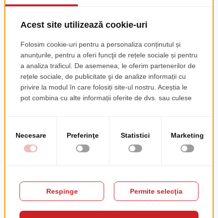
SPECIFICAŢII TEHNICE
Mai
Grattoni
multe
SPA/Piscine
informații
13kg
200cm
70cm
Aluminiu, Textilina
Acest produs nu are recenzii încă. Fii primul!
Recenzia ta
RATING
★
★
★
★
★
PSEUDONIM