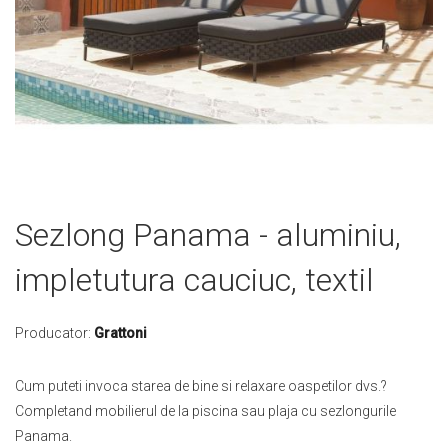
Skip
Sezlong Panama - aluminiu,
to
the
impletutura cauciuc, textil
beginning
of
the
Producator:
Grattoni
images
gallery
Cum puteti invoca starea de bine si relaxare oaspetilor dvs.?
Completand mobilierul de la piscina sau plaja cu sezlongurile
Panama.