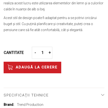
realiza acest lucru este utilizarea elementelor din lemn și a culorilor
calde în nuanțe de alb si bej.
Acest stil de design poate fi adaptat pentru a se potrivi oricărui
buget și stil. Cu puțină planificare și creativitate, puteți crea o
pensiune care să fie atât confortabilă, cât și elegantă.
CANTITATE
-
+
ADAUGĂ LA CERERE
SPECIFICAŢII TEHNICE
Mai
Trend Production