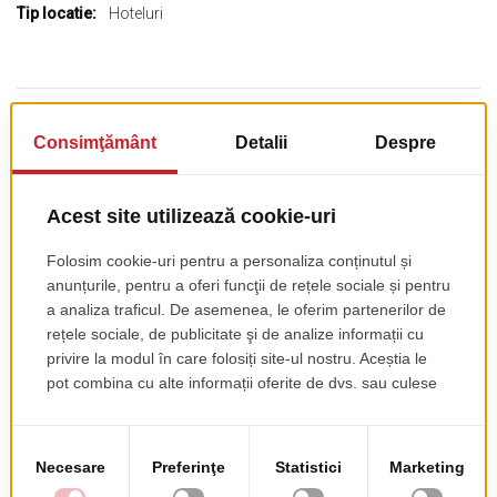
multe
Hoteluri
informații
Acest produs nu are recenzii încă. Fii primul!
Recenzia ta
RATING
★
★
★
★
★
PSEUDONIM
REZUMAT RECENZIE
RECENZIE