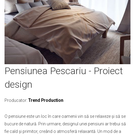
Skip
Pensiunea Pescariu - Proiect
to
the
design
beginning
of
the
Producator:
Trend Production
images
gallery
O pensiune este un loc în care oamenii vin să se relaxeze și să se
bucure de natură. Prin urmare, designul unei pensiuni ar trebui să
fie cald și primitor, creând o atmosferă relaxantă. Un mod de a