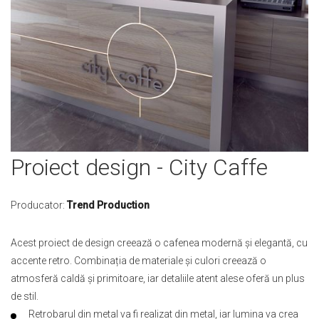
Skip
Proiect design - City Caffe
to
the
beginning
Producator:
Trend Production
of
the
Acest proiect de design creează o cafenea modernă și elegantă, cu
images
accente retro. Combinația de materiale și culori creează o
gallery
atmosferă caldă și primitoare, iar detaliile atent alese oferă un plus
de stil.
Retrobarul din metal va fi realizat din metal, iar lumina va crea