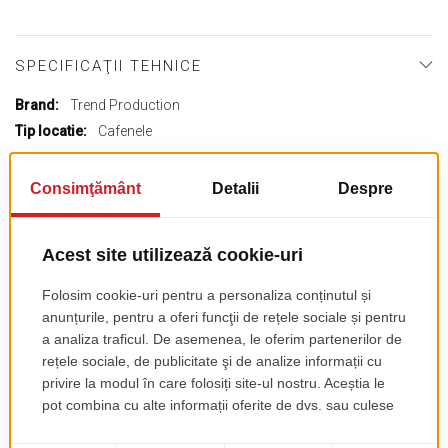
SPECIFICAŢII TEHNICE
Mai
Trend Production
multe
Cafenele
informații
Acest produs nu are recenzii încă. Fii primul!
Recenzia ta
RATING
★
★
★
★
★
PSEUDONIM
REZUMAT RECENZIE