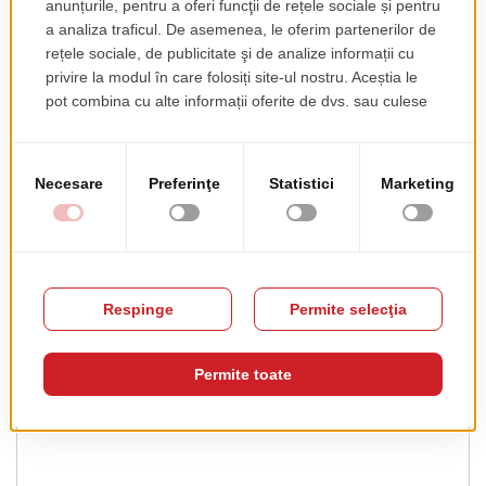
Acest produs nu are recenzii încă. Fii primul!
Recenzia ta
RATING
★
★
★
★
★
PSEUDONIM
REZUMAT RECENZIE
RECENZIE