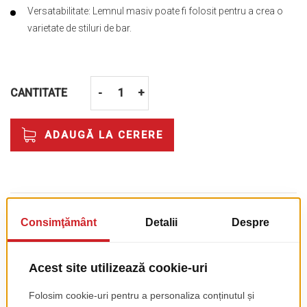
Versatabilitate: Lemnul masiv poate fi folosit pentru a crea o
varietate de stiluri de bar.
CANTITATE
-
+
ADAUGĂ LA CERERE
SPECIFICAŢII TEHNICE
Mai
0
multe
0
informații
0