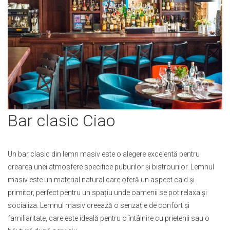
Skip
Bar clasic Ciao
to
the
beginning
Un bar clasic din lemn masiv este o alegere excelentă pentru
of
crearea unei atmosfere specifice puburilor și bistrourilor. Lemnul
the
images
masiv este un material natural care oferă un aspect cald și
gallery
primitor, perfect pentru un spațiu unde oamenii se pot relaxa și
socializa. Lemnul masiv creează o senzație de confort și
familiaritate, care este ideală pentru o întâlnire cu prietenii sau o