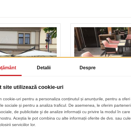
re Terasa Barbarossa
Amenajare Terasa Chef 
Palas Iasi