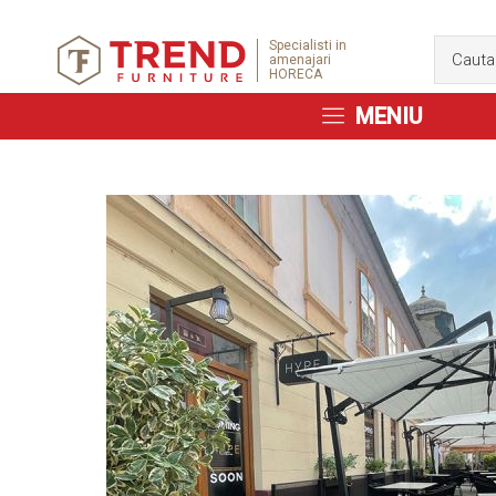
Specialisti in
amenajari
HORECA
MENIU
Skip
to
the
end
of
the
images
gallery