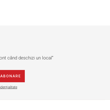
cont când deschizi un local"
ABONARE
idențialitate