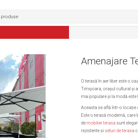
Amenajare Te
O terasă în aer liber este o oaz
Timișoara, orașul cultural și a
mai populare și la modă este 
Aceasta se află într-o locație 
Este o terasă modernă, care 
de
mobilier terasa
sunt elegan
rezistente si
seturi de terasa
cu