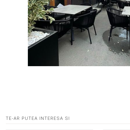
Skip
to
the
beginning
of
the
images
gallery
TE-AR PUTEA INTERESA SI