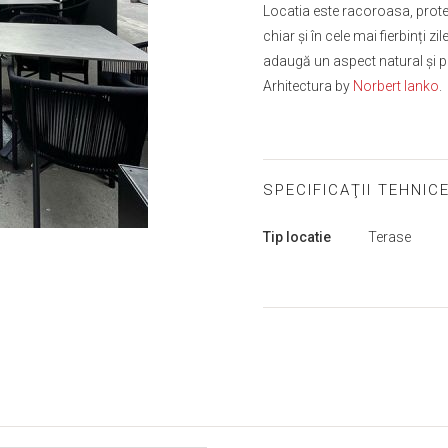
Locatia este racoroasa, prot
chiar și în cele mai fierbinți zi
adaugă un aspect natural și p
Arhitectura by
Norbert Ianko
.
SPECIFICAŢII TEHNIC
Mai
Tip locatie
Terase
multe
informații