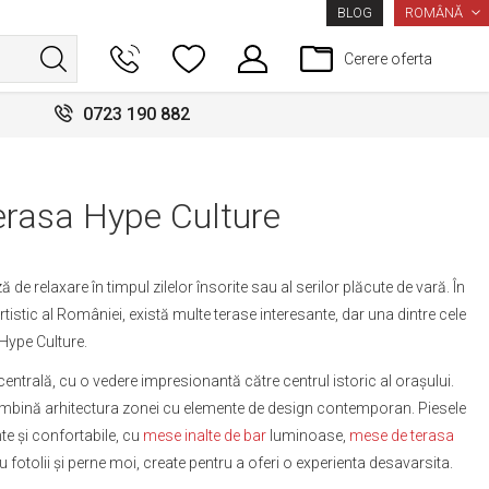
LIMBA
ROMÂNĂ
BLOG
Cerere oferta
0723 190 882
rasa Hype Culture
ă de relaxare în timpul zilelor însorite sau al serilor plăcute de vară. În
rtistic al României, există multe terase interesante, dar una dintre cele
Hype Culture.
centrală, cu o vedere impresionantă către centrul istoric al orașului.
îmbină arhitectura zonei cu elemente de design contemporan. Piesele
te și confortabile, cu
mese inalte de bar
luminoase,
mese de terasa
 fotolii și perne moi, create pentru a oferi o experienta desavarsita.