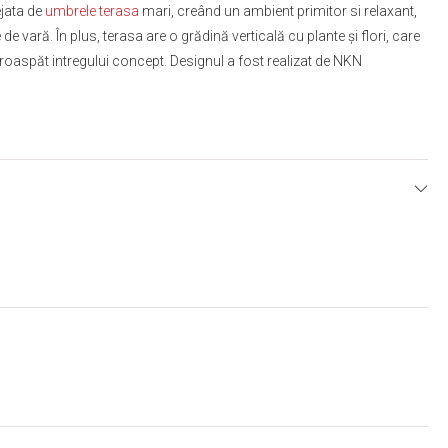
ejata de
umbrele terasa
mari, creând un ambient primitor si relaxant,
le de vară. În plus, terasa are o grădină verticală cu plante și flori, care
roaspăt intregului concept. Designul a fost realizat de NKN
E