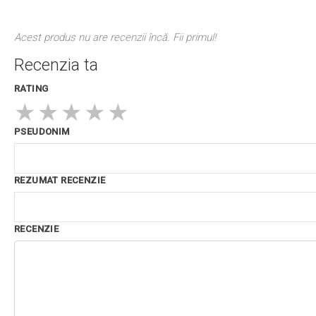
Acest produs nu are recenzii încă. Fii primul!
Recenzia ta
RATING
★
★
★
★
★
PSEUDONIM
REZUMAT RECENZIE
RECENZIE