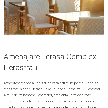
Skip
Amenajare Terasa Complex
to
the
Herastrau
beginning
of
the
Atmosfera feerica a unei seri de vara petrecute pe malul apei se
images
gallery
regaseste in cadrul terasei Lake Lounge a Complexului Herastrau.
Alaturi de rafinamentul aromelor, ambianta varatica a fost
construita cu ajutorul seturilor de tarsa si pieselor de mobilier din
colectia noastra de mobilier din ratan sintetic. Au fost utilizate