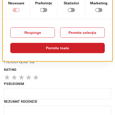
Amenajare Terasa
Amenajare Terase
Byblos
Eroilor
Acest produs nu are recenzii încă. Fii primul!
Recenzia ta
RATING
★
★
★
★
★
PSEUDONIM
REZUMAT RECENZIE