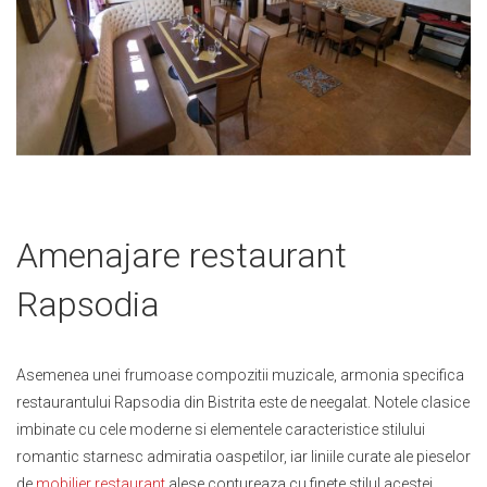
Skip
Amenajare restaurant
to
the
Rapsodia
beginning
of
the
Asemenea unei frumoase compozitii muzicale, armonia specifica
images
gallery
restaurantului Rapsodia din Bistrita este de neegalat. Notele clasice
imbinate cu cele moderne si elementele caracteristice stilului
romantic starnesc admiratia oaspetilor, iar liniile curate ale pieselor
de
mobilier restaurant
alese contureaza cu finete stilul acestei