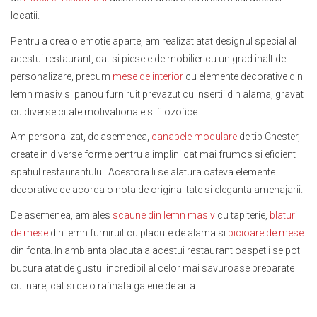
locatii.
Pentru a crea o emotie aparte, am realizat atat designul special al
acestui restaurant, cat si piesele de mobilier cu un grad inalt de
personalizare, precum
mese de interior
cu elemente decorative din
lemn masiv si panou furniruit prevazut cu insertii din alama, gravat
cu diverse citate motivationale si filozofice.
Am personalizat, de asemenea,
canapele modulare
de tip Chester,
create in diverse forme pentru a implini cat mai frumos si eficient
spatiul restaurantului. Acestora li se alatura cateva elemente
decorative ce acorda o nota de originalitate si eleganta amenajarii.
De asemenea, am ales
scaune din lemn masiv
cu tapiterie,
blaturi
de mese
din lemn furniruit cu placute de alama si
picioare de mese
din fonta. In ambianta placuta a acestui restaurant oaspetii se pot
bucura atat de gustul incredibil al celor mai savuroase preparate
culinare, cat si de o rafinata galerie de arta.