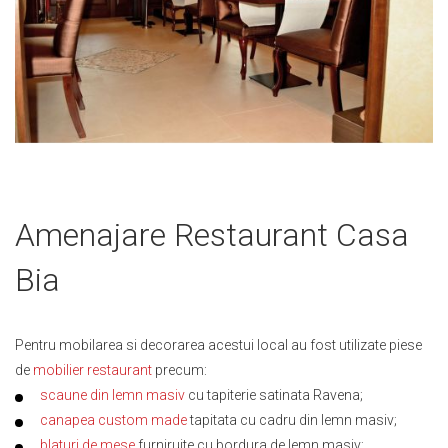
Skip
Amenajare Restaurant Casa
to
the
Bia
beginning
of
the
Pentru mobilarea si decorarea acestui local au fost utilizate piese
images
gallery
de
mobilier restaurant
precum:
scaune din lemn masiv
cu tapiterie satinata Ravena;
canapea custom made
tapitata cu cadru din lemn masiv;
blaturi de mese
furniruite cu bordura de lemn masiv;