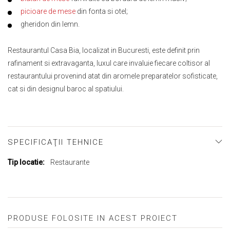
picioare de mese
din fonta si otel;
gheridon din lemn.
Restaurantul Casa Bia, localizat in Bucuresti, este definit prin
rafinament si extravaganta, luxul care invaluie fiecare coltisor al
restaurantului provenind atat din aromele preparatelor sofisticate,
cat si din designul baroc al spatiului.
SPECIFICAŢII TEHNICE
Mai
Restaurante
multe
informații
PRODUSE FOLOSITE IN ACEST PROIECT