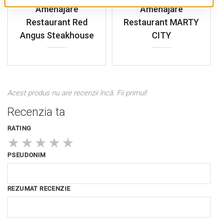
Amenajare
Amenajare
Restaurant Red
Restaurant MARTY
Angus Steakhouse
CITY
Acest produs nu are recenzii încă. Fii primul!
Recenzia ta
RATING
★
★
★
★
★
PSEUDONIM
REZUMAT RECENZIE