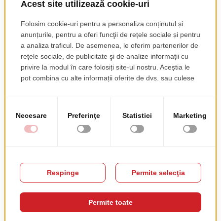
Amenajare Sala De
Amenajare
Evenimente Baba
Restaurant Studio
Novac
Hermes