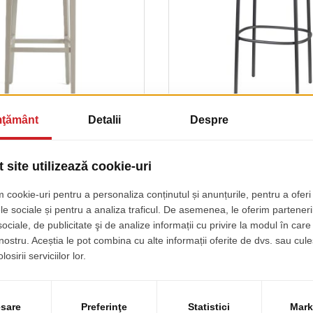
 Silla 472 AI Tapitat
Scaun Bar Tric
pret de lista
pret de lista
23.00 EUR
143.00 EUR
+ TVA
+ 