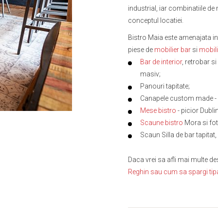
industrial, iar combinatiile d
conceptul locatiei.
Bistro Maia este amenajata in
piese de
mobilier bar
si
mobili
Bar de interior
, retrobar si
masiv;
Panouri tapitate;
Canapele custom made - fro
Mese bistro
- picior Dublin
Scaune bistro
Mora si fot
Scaun Silla de bar tapitat
Daca vrei sa afli mai multe de
Reghin sau cum sa spargi tipa