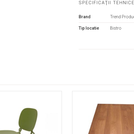
SPECIFICAŢII TEHNIC
Mai
Brand
Trend Produ
multe
informații
Tip locatie
Bistro