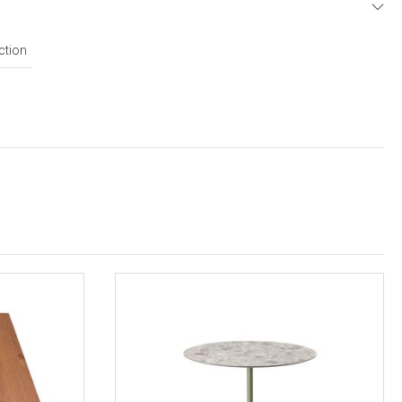
E
ction