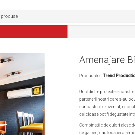
Amenajare Bi
Producator:
Trend Producti
Unul dintre proiectele noastre
partenerii nostri care s-au o
cunoastere reinventat, o locati
delicioase pot fi degustate in
Combinatiile de culori alese de
de galben, dau locatiei o atmos