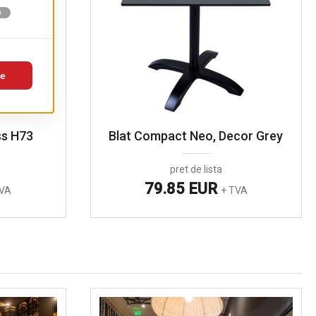
ss H73
Blat Compact Neo, Decor Grey
pret de lista
79.85 EUR
TVA
+ TVA