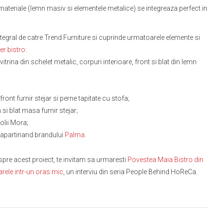
e materiale (lemn masiv si elementele metalice) se integreaza perfect in
tegral de catre Trend Furniture si cuprinde urmatoarele elemente si
er bistro
:
 vitrina din schelet metalic, corpuri interioare, front si blat din lemn
nt furnir stejar si perne tapitate cu stofa;
 si blat masa furnir stejar;
olii Mora;
, apartinand brandului
Palma
.
spre acest proiect, te invitam sa urmaresti
Povestea Maia Bistro din
rele intr-un oras mic
, un interviu din seria People Behind HoReCa.