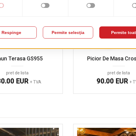
aun Terasa GS955
Picior De Masa Cro
pret de lista
pret de lista
30.00 EUR
90.00 EUR
+ TVA
+ 