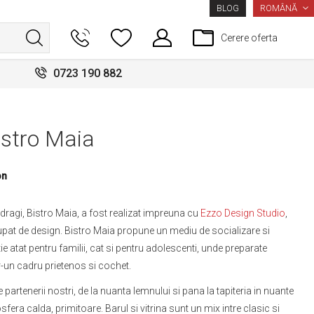
LIMBA
ROMÂNĂ
BLOG
Cerere oferta
0723 190 882
stro Maia
on
 dragi, Bistro Maia, a fost realizat impreuna cu
Ezzo Design Studio
,
cupat de design. Bistro Maia propune un mediu de socializare si
e atat pentru familii, cat si pentru adolescenti, unde preparate
tr-un cadru prietenos si cochet.
 partenerii nostri, de la nuanta lemnului si pana la tapiteria in nuante
fera calda, primitoare. Barul si vitrina sunt un mix intre clasic si