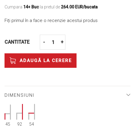
Cumpara
14+ Buc
la pretul de
264.00 EUR/bucata
Fiți primul în a face o recenzie acestui produs
CANTITATE
-
+
ADAUGĂ LA CERERE
DIMENSIUNI
45
92
54