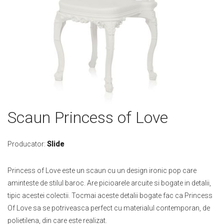
Skip
Scaun Princess of Love
to
the
beginning
Producator:
Slide
of
the
Princess of Love este un scaun cu un design ironic pop care
images
aminteste de stilul baroc. Are picioarele arcuite si bogate in detalii,
gallery
tipic acestei colectii. Tocmai aceste detalii bogate fac ca Princess
Of Love sa se potriveasca perfect cu materialul contemporan, de
polietilena, din care este realizat.