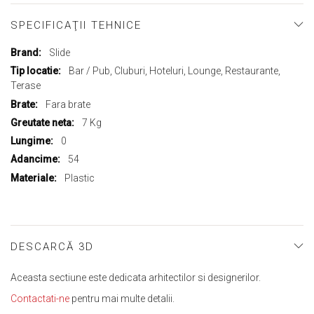
SPECIFICAŢII TEHNICE
Mai
Slide
multe
Bar / Pub, Cluburi, Hoteluri, Lounge, Restaurante,
informații
Terase
Fara brate
7 Kg
0
54
Plastic
DESCARCĂ 3D
Aceasta sectiune este dedicata arhitectilor si designerilor.
Contactati-ne
pentru mai multe detalii.