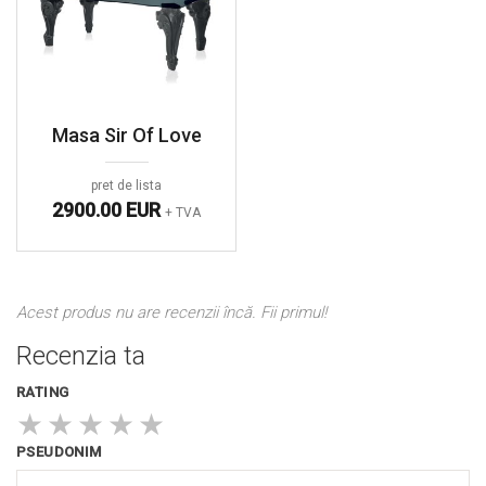
Masa Sir Of Love
pret de lista
2900.00 EUR
+ TVA
Acest produs nu are recenzii încă. Fii primul!
Recenzia ta
RATING
★
★
★
★
★
PSEUDONIM